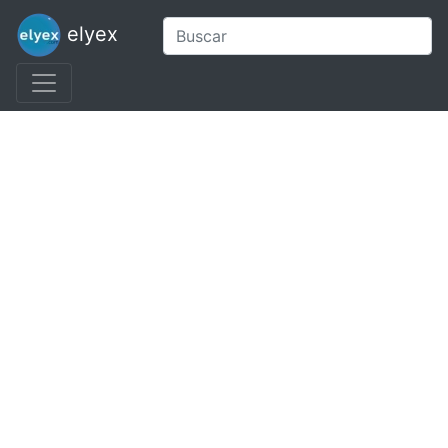
elyex