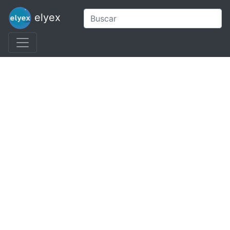
elyex