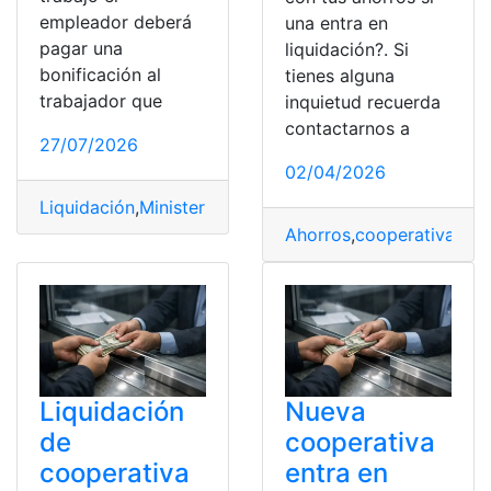
empleador deberá
una entra en
pagar una
liquidación?. Si
bonificación al
tienes alguna
trabajador que
inquietud recuerda
contactarnos a
27/07/2026
02/04/2026
Liquidación
,
Ministerio de Trabajo
,
Renuncia Voluntaria
,
Ahorros
,
cooperativas
,
Ec
Liquidación
Nueva
de
cooperativa
cooperativa
entra en