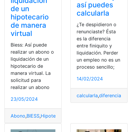
liquidación
así puedes
de un
calcularla
hipotecario
de manera
¿Te despidieron o
renunciaste? Ésta
virtual
es la diferencia
Biess: Así puede
entre finiquito y
realizar un abono o
liquidación. Perder
liquidación de un
un empleo no es un
hipotecario de
proceso sencillo;
manera virtual. La
14/02/2024
solicitud para
realizar un abono
calcularla
,
diferencia
,
Fini
23/05/2024
Abono
,
BIESS
,
Hipotecario
,
Liquidación
,
Realizar
,
Virtual