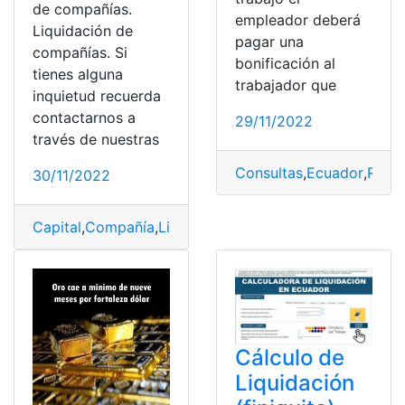
de compañías.
empleador deberá
Liquidación de
pagar una
compañías. Si
bonificación al
tienes alguna
trabajador que
inquietud recuerda
contactarnos a
29/11/2022
través de nuestras
Consultas
,
Ecuador
,
Renu
30/11/2022
Capital
,
Compañía
,
Liquidación
,
Reserva
,
trámite
Cálculo de
Liquidación