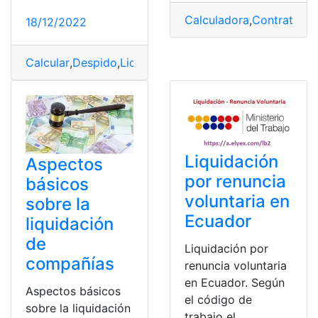
Calculadora
,
Contratos
,
E
18/12/2022
Calcular
,
Despido
,
Liquidación
,
Recibir
,
Renuncia
Liquidación
Aspectos
por renuncia
básicos
voluntaria en
sobre la
Ecuador
liquidación
de
Liquidación por
compañías
renuncia voluntaria
en Ecuador. Según
Aspectos básicos
el código de
sobre la liquidación
trabajo el