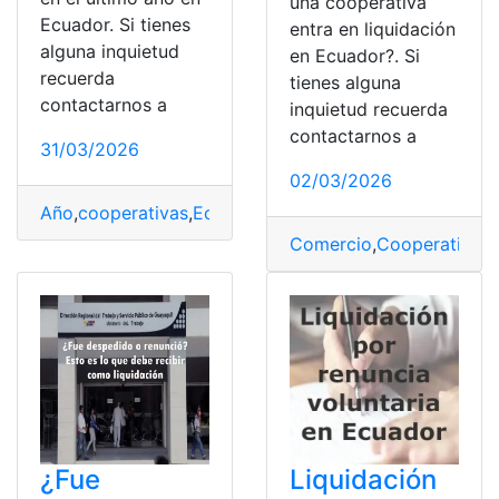
una cooperativa
Ecuador. Si tienes
entra en liquidación
alguna inquietud
en Ecuador?. Si
recuerda
tienes alguna
contactarnos a
inquietud recuerda
contactarnos a
31/03/2026
02/03/2026
Año
,
cooperativas
,
Ecuador
,
forzosa
,
Liquidación
Comercio
,
Cooperativa
,
D
¿Fue
Liquidación