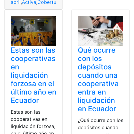
abril
,
Activa
,
Cobertura
,
Cooperativa
,
Depósitos
,
Liquida
Estas son las
Qué ocurre
cooperativas
con los
en
depósitos
liquidación
cuando una
forzosa en el
cooperativa
último año en
entra en
Ecuador
liquidación
en Ecuador
Estas son las
cooperativas en
¿Qué ocurre con los
liquidación forzosa,
depósitos cuando
en el último año en