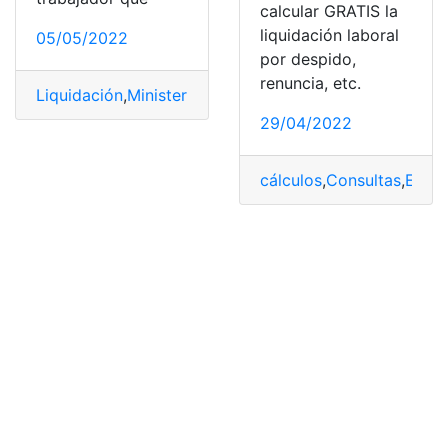
calcular GRATIS la
liquidación laboral
05/05/2022
por despido,
renuncia, etc.
Liquidación
,
Ministerio de Trabajo
,
Renuncia
,
Simulador
,
29/04/2022
cálculos
,
Consultas
,
Empl