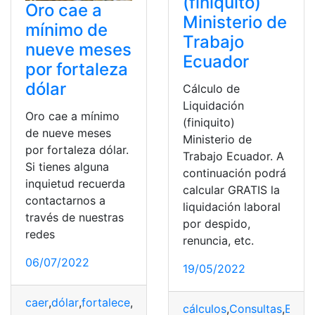
(finiquito)
Oro cae a
Ministerio de
mínimo de
Trabajo
nueve meses
Ecuador
por fortaleza
dólar
Cálculo de
Liquidación
Oro cae a mínimo
(finiquito)
de nueve meses
Ministerio de
por fortaleza dólar.
Trabajo Ecuador. A
Si tienes alguna
continuación podrá
inquietud recuerda
calcular GRATIS la
contactarnos a
liquidación laboral
través de nuestras
por despido,
redes
renuncia, etc.
06/07/2022
19/05/2022
caer
,
dólar
,
fortalece
,
Lipodex
,
Liquidación
,
Oro
cálculos
,
Consultas
,
Empl