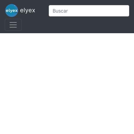
elyex