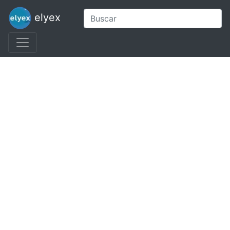
elyex