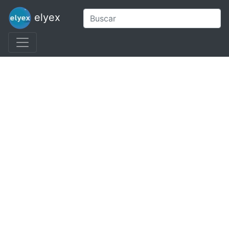
elyex