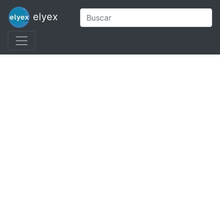
elyex