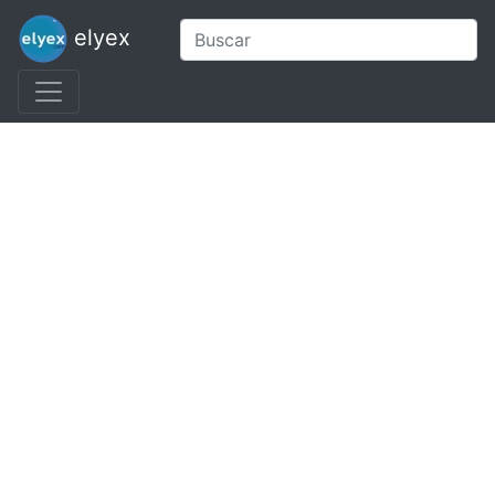
elyex