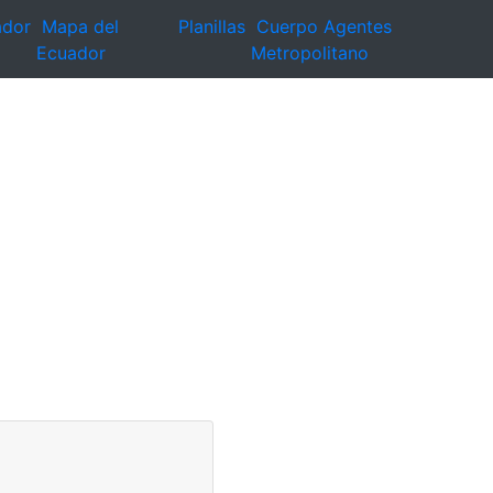
ador
Mapa del
Planillas
Cuerpo Agentes
Ecuador
Metropolitano