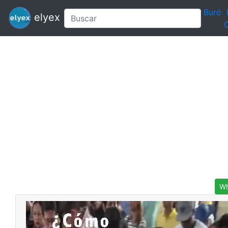
Buró
elyex
C
Wh