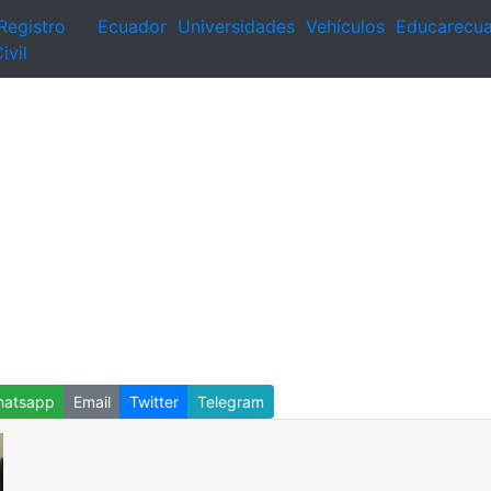
Registro
Ecuador
Universidades
Vehículos
Educarecu
ivil
atsapp
Email
Twitter
Telegram