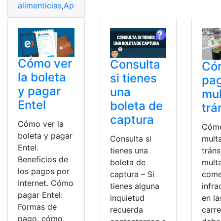
alimenticias
,
Apremio
,
atrasadas
,
Boleta
,
Pensiones
,
Verif
Cómo ver
Consulta
Có
la boleta
si tienes
pa
y pagar
una
mul
Entel
boleta de
trá
captura
Cómo ver la
Cómo
boleta y pagar
Consulta si
mult
Entel.
tienes una
tráns
Beneficios de
boleta de
mult
los pagos por
captura – Si
come
Internet. Cómo
tienes alguna
infra
pagar Entel:
inquietud
en la
Formas de
recuerda
carre
pago, cómo