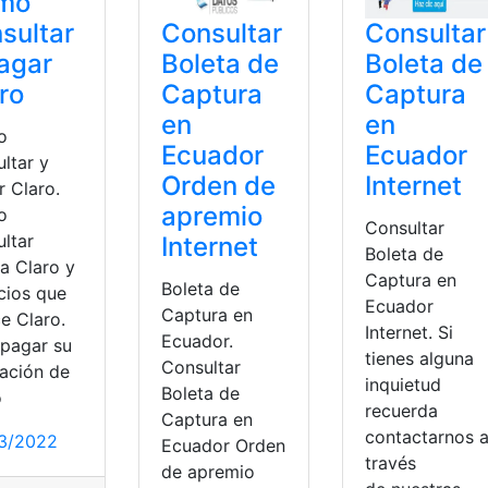
mo
sultar
Consultar
Consultar
agar
Boleta de
Boleta de
ro
Captura
Captura
en
en
o
Ecuador
Ecuador
ltar y
Orden de
Internet
r Claro.
apremio
o
Consultar
ultar
Internet
Boleta de
a Claro y
Captura en
Boleta de
cios que
Ecuador
Captura en
e Claro.
Internet. Si
Ecuador.
 pagar su
tienes alguna
Consultar
gación de
inquietud
Boleta de
o
recuerda
Captura en
contactarnos 
3/2022
Ecuador Orden
través
de apremio