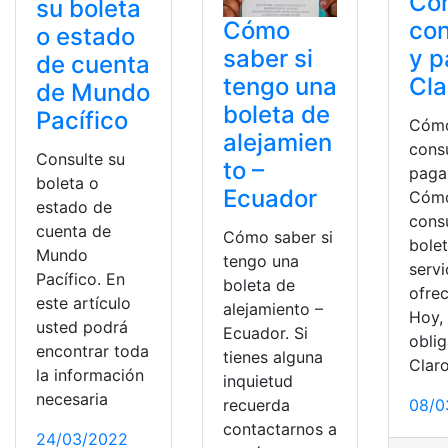
Có
su boleta
con
Cómo
o estado
y p
saber si
de cuenta
Cla
tengo una
de Mundo
boleta de
Pacífico
Cóm
alejamien
consu
Consulte su
to –
paga
boleta o
Ecuador
Cóm
estado de
cons
cuenta de
Cómo saber si
bolet
Mundo
tengo una
servi
Pacífico. En
boleta de
ofrec
este artículo
alejamiento –
Hoy,
usted podrá
Ecuador. Si
obli
encontrar toda
tienes alguna
Clar
la información
inquietud
necesaria
08/0
recuerda
contactarnos a
24/03/2022