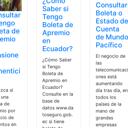
¿Cómo
Consultar
Saber si
Boleta o
sultar
Tengo
Estado d
tengo
Boleta de
Cuenta
eta de
Apremio
de Mund
remio
en
Pacífico
Ecuador?
nsione
El negocio de
¿Cómo Saber
las
si Tengo
mentici
telecomunicac
Boleta de
ones está
Apremio en
aumentando
Ecuador?
zca si
día tras día, en
Consulte en la
 una
todos los
base de
ta de
países de la
datos www.da
mio por
mano de
toseguro.gob.
icio de
grandes
ec si tiene
entos en
empresas