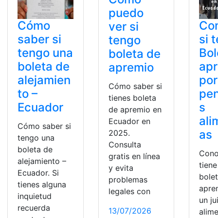
puedo
Cómo
Con
ver si
saber si
si 
tengo
tengo una
Bol
boleta de
boleta de
ap
apremio
alejamien
por
Cómo saber si
to –
pe
tienes boleta
Ecuador
s
de apremio en
ali
Ecuador en
Cómo saber si
as
2025.
tengo una
Consulta
boleta de
Cono
gratis en línea
alejamiento –
tiene
y evita
Ecuador. Si
bole
problemas
tienes alguna
apre
legales con
inquietud
un ju
recuerda
13/07/2026
alim