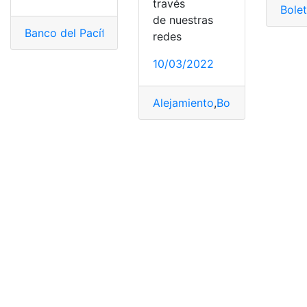
través
Bole
de nuestras
Banco del Pacífico
,
Boleta
,
Consulta
,
Consulta online
,
Es
redes
10/03/2022
Alejamiento
,
Boleta
,
Consulta
,
E