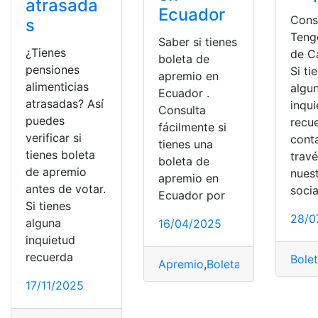
atrasada
Ecuador
Consu
s
Teng
Saber si tienes
¿Tienes
de C
boleta de
pensiones
Si ti
apremio en
alimenticias
algu
Ecuador .
atrasadas? Así
inqu
Consulta
puedes
recu
fácilmente si
verificar si
cont
tienes una
tienes boleta
trav
boleta de
de apremio
nues
apremio en
antes de votar.
socia
Ecuador por
Si tienes
28/0
alguna
16/04/2025
inquietud
recuerda
Bole
Apremio
,
Boleta
,
consulta de c
17/11/2025