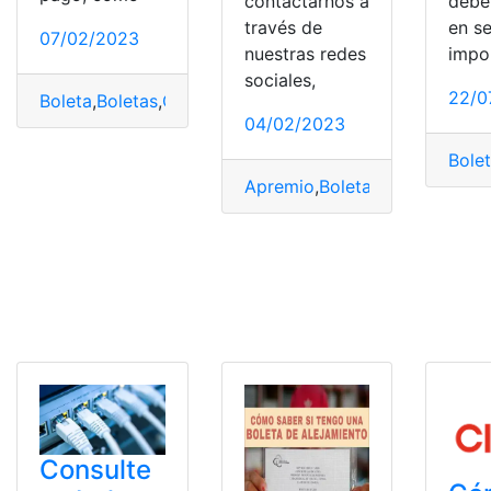
contactarnos a
debe
través de
en se
07/02/2023
nuestras redes
impo
sociales,
22/0
Boleta
,
Boletas
,
Consultas
04/02/2023
Bole
Apremio
,
Boleta
,
Dato Seguro
,
Consulte