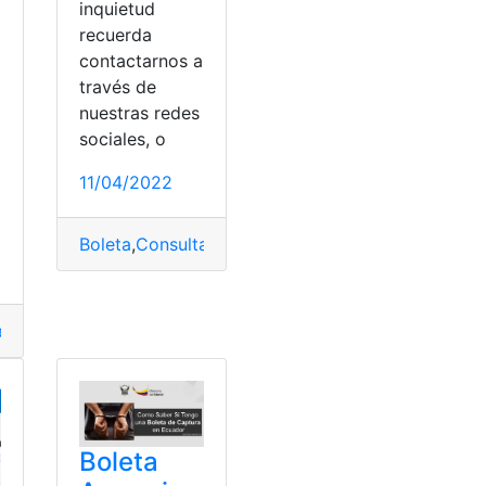
inquietud
recuerda
contactarnos a
través de
nuestras redes
sociales, o
11/04/2022
cía Nacional
Boleta
,
Sistema online
,
Consulta
,
Dato Seguro
,
Policía Nacional
,
Sis
a
,
Dato Seguro
,
Datos
,
Ecuador
,
top2
,
top3
Boleta