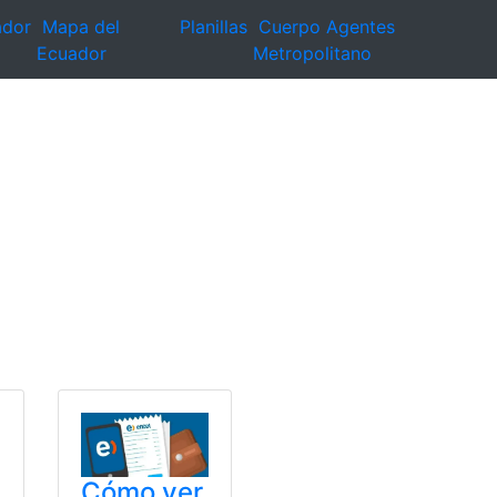
ador
Mapa del
Planillas
Cuerpo Agentes
Ecuador
Metropolitano
Cómo ver