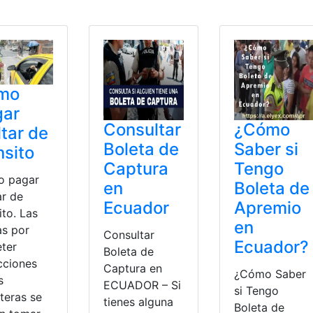
icar
,
Votar
mo
gar
Consultar
¿Cómo
tar de
Boleta de
Saber si
nsito
Captura
Tengo
 pagar
en
Boleta de
ar de
Ecuador
Apremio
ito. Las
en
as por
Consultar
Ecuador?
ter
Boleta de
cciones
Captura en
¿Cómo Saber
s
ECUADOR – Si
si Tengo
teras se
tienes alguna
Boleta de