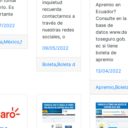
n tomar
inquietud
Apremio en
rio. Es
recuerda
Ecuador?
rtante
contactarnos a
Consulte en la
través de
base de
7/2022
nuestras redes
datos www.da
sociales, o
toseguro.gob.
ta
,
México
,
Multas
,
pagar
,
tránsito
ec si tiene
09/05/2022
Ecuador
,
En Línea
boleta de
apremio
Boleta
,
Boleta de Captura
,
Consulta
,
Poli
13/04/2022
Apremio
,
Bolet