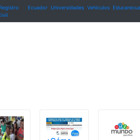
Registro
Ecuador
Universidades
Vehículos
Educarecu
ivil