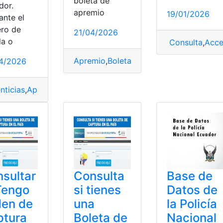
boleta de
dor.
apremio
19/01/2026
ante el
ptura
,
Consejo de la Judicatura
ro de
21/04/2026
la o
Consulta
,
Acce
Apremio
,
Boleta
,
Dato Seguro
,
Ecuador
,
E
4/2026
nticias
,
Apremio
,
Boleta
,
consultar
,
Pensiones
,
si
,
tengo
sultar
Consulta
Base de
Tengo
si tienes
Datos de
den de
una
la Policía
ptura
Boleta de
Nacional