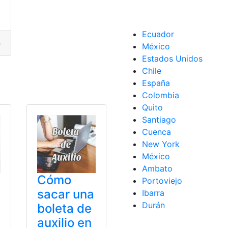
Ecuador
der
,
Aspectos importantes
,
Boleta
,
factura
,
forma
,
Imprimir
,
Mu
México
Estados Unidos
n Línea
Chile
España
Colombia
Quito
Santiago
Cuenca
New York
México
Ambato
Cómo
Portoviejo
sacar una
Ibarra
Durán
boleta de
auxilio en