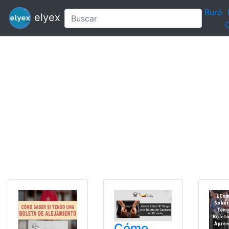
Buró
elyex
C
Cómo