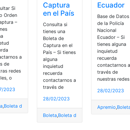
Captura
Ecuador
ltar Si
en el País
o Orden
Base de Datos
aptura –
de la Policía
Consulta si
enes
Nacional
tienes una
na
Ecuador – Si
Boleta de
ietud
tienes alguna
Captura en el
erda
inquietud
País – Si tienes
actarnos a
recuerda
alguna
és de
contactarnos 
inquietud
tras redes
través de
recuerda
les, o
nuestras redes
contactarnos a
través de
7/2023
28/02/2023
28/02/2023
ta
,
Boleta de Captura
,
consultar
,
Ecuador
,
Internet
Apremio
,
Bolet
ausas
,
Ecuador
,
Función Judicial
Boleta
,
Boleta de Captura
,
Consulta
,
Ecu