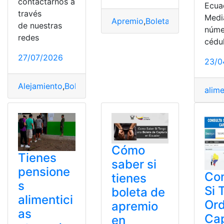
contactarnos a
Ecua
través
Medi
Apremio
,
Boleta
,
Boleta de Ca
de nuestras
núme
redes
cédu
27/07/2026
23/0
Alejamiento
,
Boleta
,
Consulta
,
Ecuador
alime
Cómo
Tienes
saber si
pensione
Con
tienes
s
Si 
boleta de
alimentici
Or
apremio
as
Ca
en