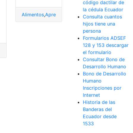
código dactilar de
la cédula Ecuador
Alimentos
,
Apremio
,
Boleta
,
Ecuador
,
top2
Consulta cuantos
hijos tiene una
persona
Formularios ADSEF
128 y 153 descargar
s
,
Consulta
,
Ecuador
,
Internet
el formulario
rar orden de pago
,
Internet
,
Orden
Consultar Bono de
Desarrollo Humano
Bono de Desarrollo
Humano
Inscripciones por
Internet
Historia de las
Banderas del
Ecuador desde
1533