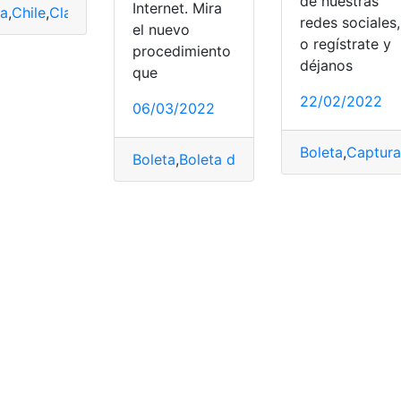
de nuestras
Internet. Mira
ta
,
Chile
,
Claro
,
Servicios
,
Telecomunicaciones
redes sociales,
el nuevo
tado de cuenta
o regístrate y
procedimiento
déjanos
que
22/02/2022
06/03/2022
cuador
,
Migración
Boleta
,
Captura
Boleta
,
Boleta de Captura
,
Ecuador
,
gene