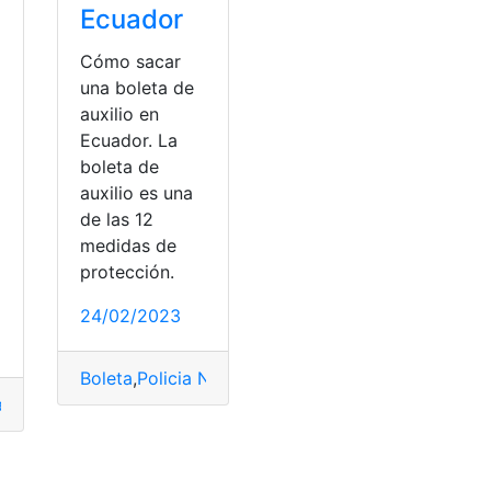
Ecuador
Cómo sacar
una boleta de
auxilio en
Ecuador. La
boleta de
auxilio es una
de las 12
a
medidas de
protección.
24/02/2023
Boleta
,
Policia Nacional
,
Protección
,
Requisitos
,
soli
a
,
Dato Seguro
,
En Línea
,
Policía
ador
,
Internet