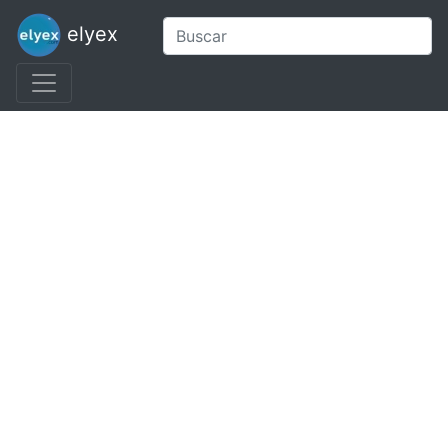
elyex