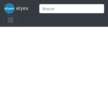
elyex