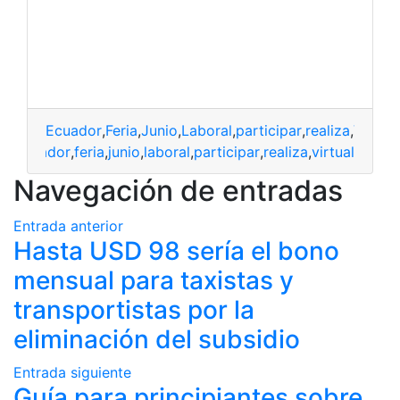
Ecuador
,
Feria
,
Junio
,
Laboral
,
participar
,
realiza
,
Virtual
Ecuador
,
feria
,
junio
,
laboral
,
participar
,
realiza
,
virtual
Navegación de entradas
Entrada anterior
Hasta USD 98 sería el bono
mensual para taxistas y
transportistas por la
eliminación del subsidio
Entrada siguiente
Guía para principiantes sobre