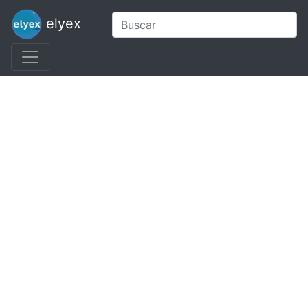
elyex