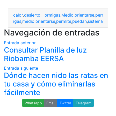
calor
,
desierto
,
Hormigas
,
Medio
,
orientarse
,
permite
,
p
to
,
hormigas
,
medio
,
orientarse
,
permite
,
puedan
,
sistema
Navegación de entradas
Entrada anterior
Consultar Planilla de luz
Riobamba EERSA
Entrada siguiente
Dónde hacen nido las ratas en
tu casa y cómo eliminarlas
fácilmente
Whatsapp
Email
Twitter
Telegram