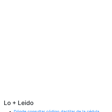
Lo + Leido
Dónde consultar código dactilar de la cédula