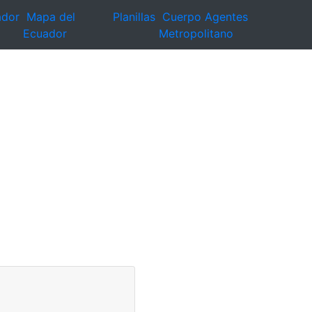
ador
Mapa del
Planillas
Cuerpo Agentes
Ecuador
Metropolitano