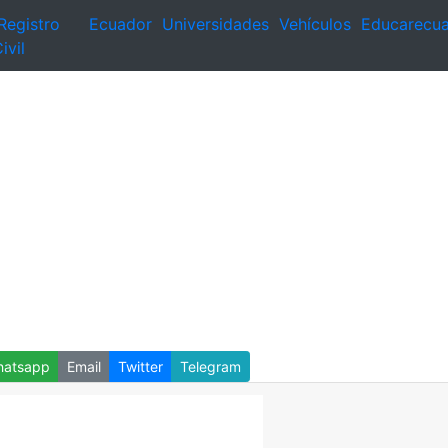
Registro
Ecuador
Universidades
Vehículos
Educarecu
ivil
atsapp
Email
Twitter
Telegram