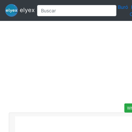
Buró
elyex
C
Wh