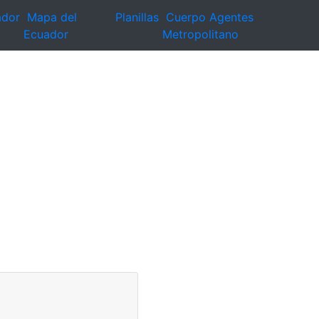
ador
Mapa del
Planillas
Cuerpo Agentes
Ecuador
Metropolitano