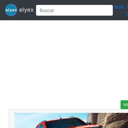
Buró
elyex
C
Wh