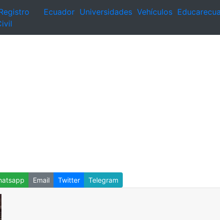
Registro
Ecuador
Universidades
Vehículos
Educarecu
ivil
atsapp
Email
Twitter
Telegram