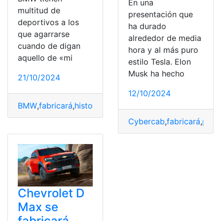
En una
multitud de
presentación que
deportivos a los
ha durado
que agarrarse
alrededor de media
cuando de digan
hora y al más puro
aquello de «mi
estilo Tesla. Elon
Musk ha hecho
21/10/2024
12/10/2024
BMW
,
fabricará
,
historias
,
homenajear
,
Marca
,
Moderno
,
P
Cybercab
,
fabricará
,
peda
Chevrolet D
Max se
fabricará