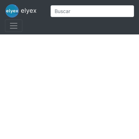
elyex