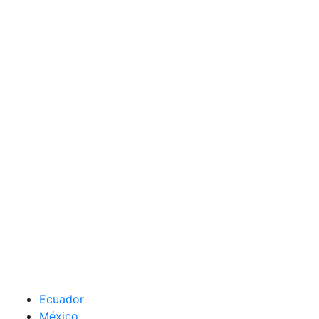
Ecuador
México