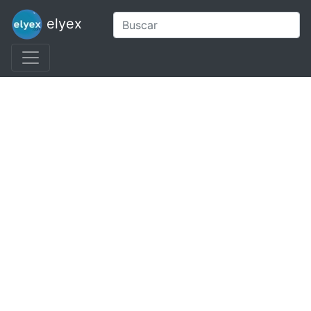
elyex