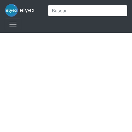
elyex