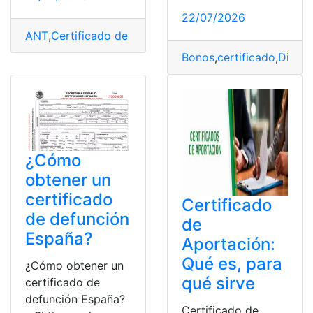
22/07/2026
ANT
,
Certificado de Conductor
,
Certificados
,
En Línea
,
P
Bonos
,
certificado
,
Digital
¿Cómo
obtener un
certificado
Certificado
de defunción
de
España?
Aportación:
Qué es, para
¿Cómo obtener un
qué sirve
certificado de
defunción España?
Certificado de