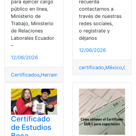
recuerda
para ejercer cargo
contactarnos a
público en línea,
través de nuestras
Ministerio de
redes sociales,
Trabajo, Ministerio
o regístrate y
de Relaciones
déjanos
Laborales Ecuador
–
12/06/2026
12/06/2026
certificado
,
México
,
Obte
Certificados
,
Herramientas Ecuador
,
Ministerio de Trab
Certificado
de Estudios
Beca