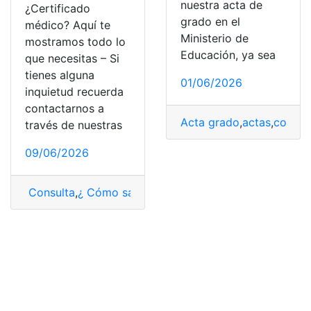
nuestra acta de
¿Certificado
grado en el
médico? Aquí te
Ministerio de
mostramos todo lo
Educación, ya sea
que necesitas – Si
tienes alguna
01/06/2026
inquietud recuerda
contactarnos a
Acta grado
,
actas
,
coorde
través de nuestras
09/06/2026
Consulta
,
¿ Cómo saber?
,
centros médicos
,
certificado
,