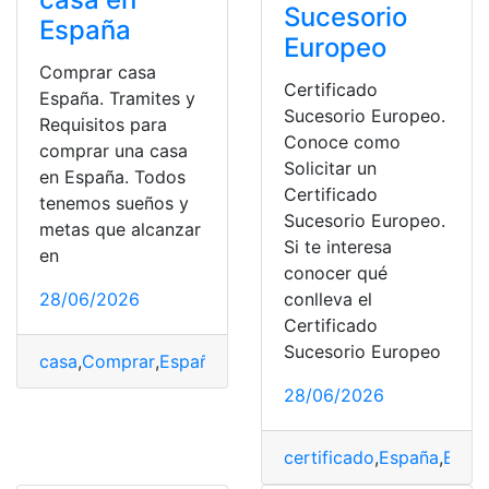
Sucesorio
España
Europeo
Comprar casa
Certificado
España. Tramites y
Sucesorio Europeo.
Requisitos para
Conoce como
comprar una casa
Solicitar un
en España. Todos
Certificado
tenemos sueños y
Sucesorio Europeo.
metas que alcanzar
Si te interesa
en
conocer qué
conlleva el
28/06/2026
Certificado
Sucesorio Europeo
casa
,
Comprar
,
España
,
Requisitos
,
Trámites
28/06/2026
certificado
,
España
,
Euro