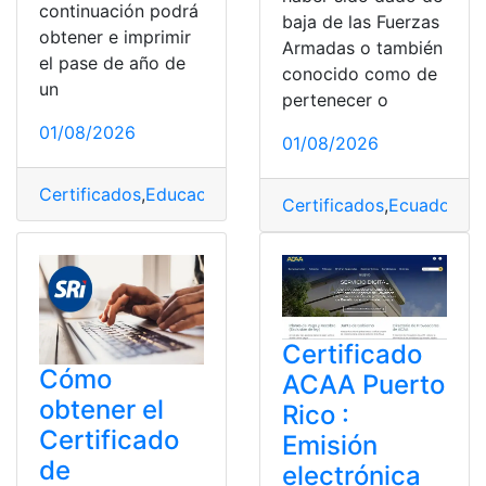
continuación podrá
baja de las Fuerzas
obtener e imprimir
Armadas o también
el pase de año de
conocido como de
un
pertenecer o
01/08/2026
01/08/2026
Certificados
,
Educación
,
Ministerio de Educación
,
Pase 
Certificados
,
Ecuador
,
Fu
Certificado
Cómo
ACAA Puerto
obtener el
Rico :
Certificado
Emisión
de
electrónica