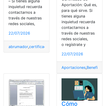
– Si tienes alguna
Aportación: Qué es,
inquietud recuerda
para qué sirve. Si
contactarnos a
tienes alguna
través de nuestras
inquietud recuerda
redes sociales,
contactarnos a
22/07/2026
través de nuestras
redes sociales,
o regístrate y
abrumador
,
certificado
,
Certificado de Defunción
,
Docu
22/07/2026
Aportaciones
,
Beneficios
,
Cómo