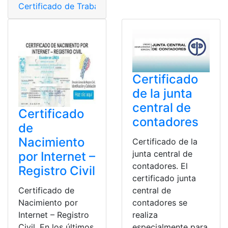
Certificado de Trabajo
,
Certificados
,
Documentos
,
Ecua
Certificado
de la junta
central de
Certificado
contadores
de
Nacimiento
Certificado de la
junta central de
por Internet –
contadores. El
Registro Civil
certificado junta
Certificado de
central de
Nacimiento por
contadores se
Internet – Registro
realiza
Civil. En los últimos
especialmente para