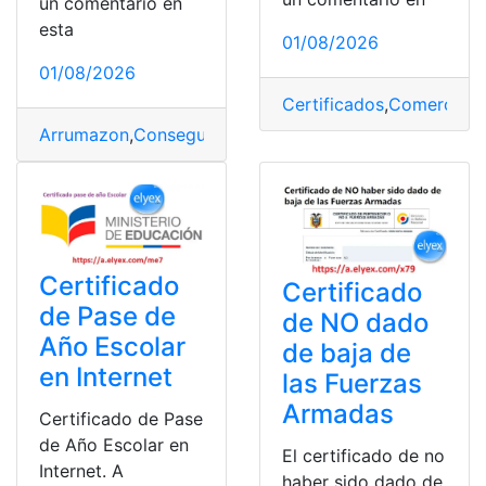
un comentario en
esta
01/08/2026
01/08/2026
Certificados
,
Comerciale
Arrumazon
,
Conseguir
,
España
,
Formato
,
Requisitos
Certificado
Certificado
de Pase de
de NO dado
Año Escolar
de baja de
en Internet
las Fuerzas
Armadas
Certificado de Pase
de Año Escolar en
El certificado de no
Internet. A
haber sido dado de