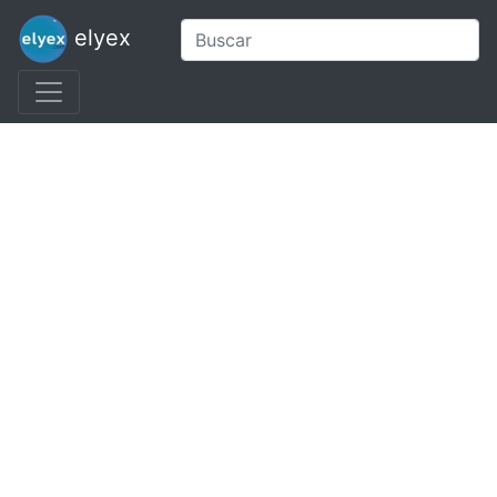
elyex