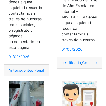
Certificado de Pase
tienes alguna
de Año Escolar en
inquietud recuerda
Internet –
contactarnos a
MINEDUC. Si tienes
través de nuestras
alguna inquietud
redes sociales,
recuerda
o regístrate y
contactarnos a
déjanos
través de nuestras
un comentario en
esta página.
01/08/2026
01/08/2026
certificado
,
Consulta
,
Con
Antecedentes Penales
,
Certificados
,
Consultas
,
Solicita