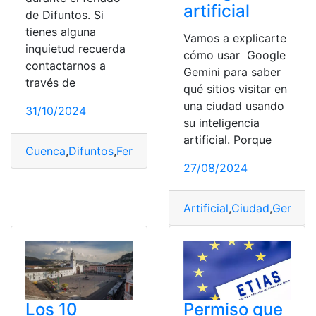
artificial
de Difuntos. Si
tienes alguna
Vamos a explicarte
inquietud recuerda
cómo usar Google
contactarnos a
Gemini para saber
través de
qué sitios visitar en
una ciudad usando
31/10/2024
su inteligencia
artificial. Porque
Cuenca
,
Difuntos
,
Feriado
,
Lugares
,
Siete
,
Visitar
27/08/2024
Artificial
,
Ciudad
,
Gemini
,
Los 10
Permiso que