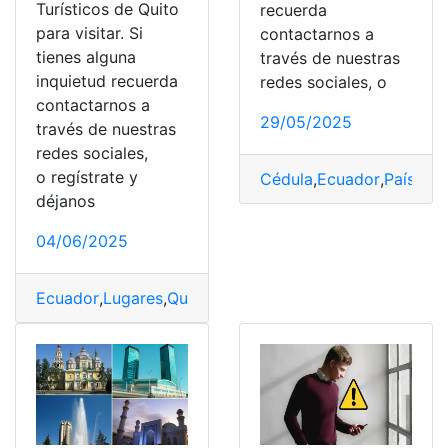
Turísticos de Quito
recuerda
para visitar. Si
contactarnos a
tienes alguna
través de nuestras
inquietud recuerda
redes sociales, o
contactarnos a
29/05/2025
través de nuestras
redes sociales,
o regístrate y
Cédula
,
Ecuador
,
Países
,
V
déjanos
04/06/2025
Ecuador
,
Lugares
,
Quito
,
Turísticos
,
Visitar