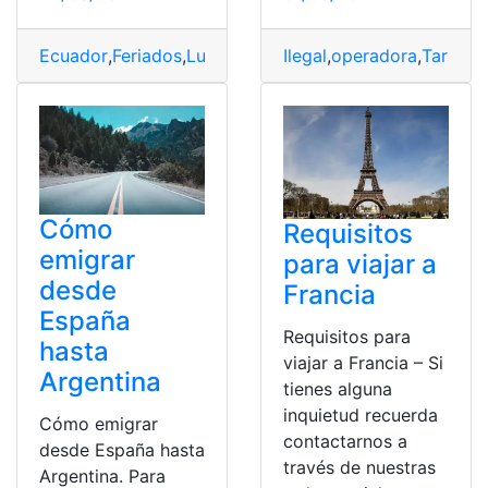
Ecuador
,
Feriados
,
Lugares
,
Turísticos
Ilegal
,
operadora
,
Visitar
,
Tarifa
,
Vi
Cómo
Requisitos
emigrar
para viajar a
desde
Francia
España
Requisitos para
hasta
viajar a Francia – Si
Argentina
tienes alguna
inquietud recuerda
Cómo emigrar
contactarnos a
desde España hasta
través de nuestras
Argentina. Para