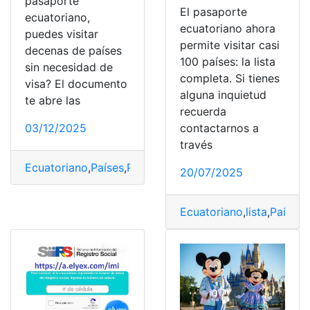
pasaporte
El pasaporte
ecuatoriano,
ecuatoriano ahora
puedes visitar
permite visitar casi
decenas de países
100 países: la lista
sin necesidad de
completa. Si tienes
visa? El documento
alguna inquietud
te abre las
recuerda
03/12/2025
contactarnos a
través
Ecuatoriano
,
Países
,
Pasaporte
,
puedes
,
Visitar
20/07/2025
Ecuatoriano
,
lista
,
Países
,