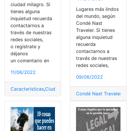
ciudad milagro. Si
Lugares más lindos
tienes alguna
del mundo, según
inquietud recuerda
Condé Nast
contactarnos a
Traveler. Si tienes
través de nuestras
alguna inquietud
redes sociales,
recuerda
o regístrate y
contactarnos a
déjanos
través de nuestras
un comentario en
redes sociales,
11/06/2022
09/06/2022
Características
,
Ciudad
,
Milagro
,
Monumento
,
Visitar
Condé Nast Traveler
,
Lis