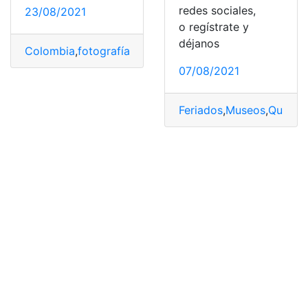
redes sociales,
23/08/2021
o regístrate y
déjanos
Colombia
,
fotografía artística
,
Laguna
,
Viajar
,
Visitar
07/08/2021
Feriados
,
Museos
,
Quito
,
T