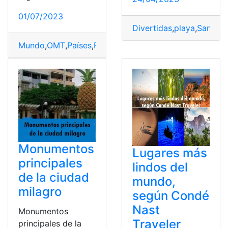
01/07/2023
Divertidas
,
playa
,
Santa E
Mundo
,
OMT
,
Países
,
Ranking
,
Visitar
Monumentos
Lugares más
principales
lindos del
de la ciudad
mundo,
milagro
según Condé
Nast
Monumentos
Traveler
principales de la