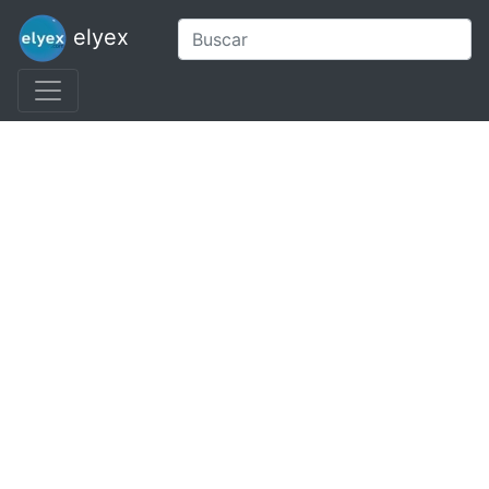
elyex