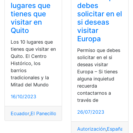
lugares que
debes
tienes que
solicitar en el
visitar en
si deseas
Quito
visitar
Europa
Los 10 lugares que
tienes que visitar en
Permiso que debes
Quito. El Centro
solicitar en el si
Histórico, los
deseas visitar
barrios
Europa – Si tienes
tradicionales y la
alguna inquietud
Mitad del Mundo
recuerda
contactarnos a
16/10/2023
través de
26/07/2023
Ecuador
,
El Panecillo
,
La Ronda
,
Lugares
,
Lugares turísti
Autorización
,
España
,
Eur