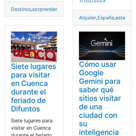
17/02/2025
Destinos
,
sorprendentes
,
Visitar
Alquiler
,
España
,
estafand
Cómo usar
Siete lugares
Google
para visitar
Gemini para
en Cuenca
saber qué
durante el
sitios visitar
feriado de
de una
Difuntos
ciudad con
Siete lugares para
su
visitar en Cuenca
inteligencia
durante el feriado