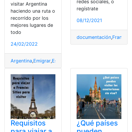
redes sociales, o
visitar Argentina
regístrate
haciendo una ruta o
recorrido por los
08/12/2021
mejores lugares de
todo
documentación
,
Francia
,
R
24/02/2022
Argentina
,
Emigrar
,
España
,
Información
,
Visitar
Requisitos
¿Qué países
para viajar a
pueden