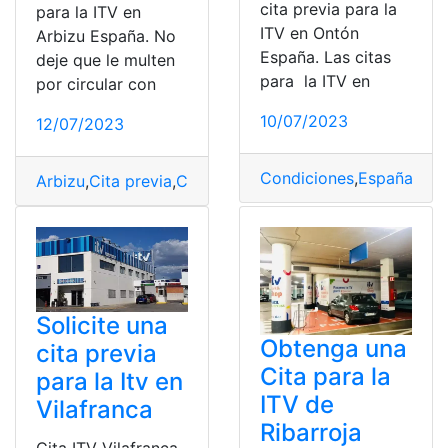
cita previa para la
para la ITV en
ITV en Ontón
Arbizu España. No
España. Las citas
deje que le multen
para la ITV en
por circular con
10/07/2023
12/07/2023
Condiciones
,
España
,
ITV
,
Arbizu
,
Cita previa
,
Conseguir
,
España
,
ITV
Solicite una
Obtenga una
cita previa
Cita para la
para la Itv en
ITV de
Vilafranca
Ribarroja