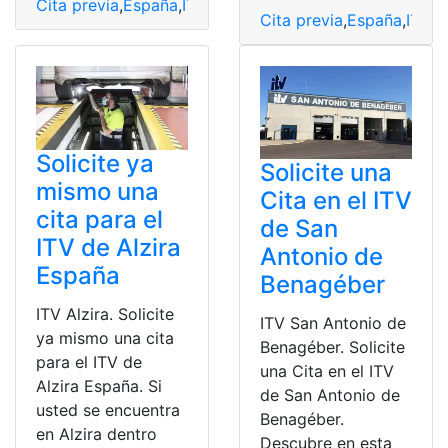
Cita previa
,
España
,
ITV
,
Obtener
,
Sevilla Polígono El Pin
Cita previa
,
España
,
ITV
,
s
Solicite ya
Solicite una
mismo una
Cita en el ITV
cita para el
de San
ITV de Alzira
Antonio de
España
Benagéber
ITV Alzira. Solicite
ITV San Antonio de
ya mismo una cita
Benagéber. Solicite
para el ITV de
una Cita en el ITV
Alzira España. Si
de San Antonio de
usted se encuentra
Benagéber.
en Alzira dentro
Descubre en esta