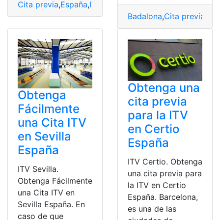
Cita previa
,
España
,
ITV
,
solicitar
,
Xátiva
Badalona
,
Cita previa
,
Con
Obtenga una
Obtenga
cita previa
Fácilmente
para la ITV
una Cita ITV
en Certio
en Sevilla
España
España
ITV Certio. Obtenga
ITV Sevilla.
una cita previa para
Obtenga Fácilmente
la ITV en Certio
una Cita ITV en
España. Barcelona,
Sevilla España. En
es una de las
caso de que