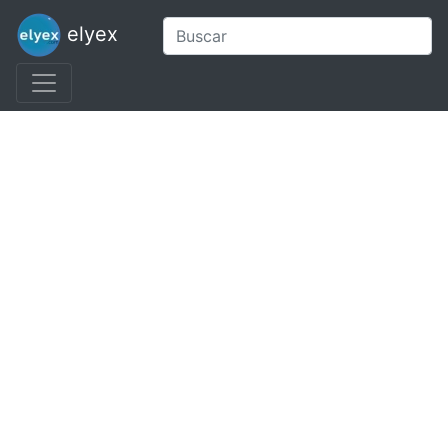
elyex