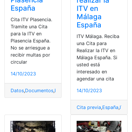
realizar la
España
ITV en
Málaga
Cita ITV Plasencia.
España
Tramite una Cita
para la ITV en
ITV Málaga. Reciba
Plasencia España.
una Cita para
No se arriesgue a
Realizar la ITV en
recibir multas por
Málaga España. Si
circular
usted está
interesado en
14/10/2023
agendar una cita
14/10/2023
Datos
,
Documentos
,
España
,
ITV
,
Pagos
Cita previa
,
España
,
ITV
,
M