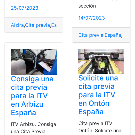
sección
25/07/2023
14/07/2023
Alzira
,
Cita previa
,
España
,
ITV
,
solicitar
Cita previa
,
España
,
ITV
,
S
Solicite una
Consiga una
cita previa
cita previa
para la ITV
para la ITV
en Ontón
en Arbizu
España
España
Cita previa ITV
ITV Arbizu. Consiga
Ontón. Solicite una
una Cita Previa