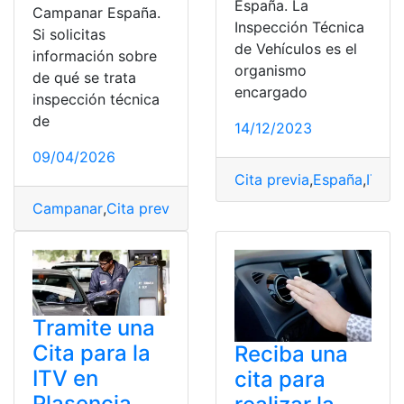
España. La
Campanar España.
Inspección Técnica
Si solicitas
de Vehículos es el
información sobre
organismo
de qué se trata
encargado
inspección técnica
de
14/12/2023
09/04/2026
Cita previa
,
España
,
ITV
,
N
Campanar
,
Cita previa
,
España
,
ITV
,
solicitar
Tramite una
Cita para la
Reciba una
ITV en
cita para
Plasencia