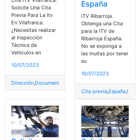
Cita ITV Vilafranca.
España
Solicite Una Cita
Previa Para La Itv
ITV Ribarroja.
En Vilafranca.
Obtenga una Cita
¿Necesitas realizar
para la ITV de
al Inspección
Ribarroja España.
Técnica de
No se exponga a
Vehículos en
las multas por tener
su
10/07/2023
10/07/2023
Dirección
,
Documentos
,
España
,
Horarios
,
ITV
Cita previa
,
España
,
ITV
,
O