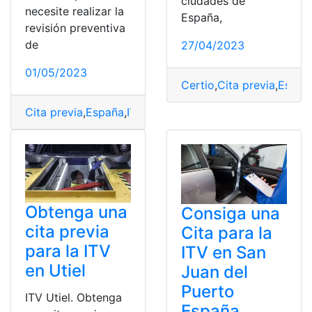
ciudades de
necesite realizar la
España,
revisión preventiva
de
27/04/2023
01/05/2023
Certio
,
Cita previa
,
Españ
Cita previa
,
España
,
ITV
,
Obtener
,
Sevilla
Obtenga una
Consiga una
cita previa
Cita para la
para la ITV
ITV en San
en Utiel
Juan del
Puerto
ITV Utiel. Obtenga
España