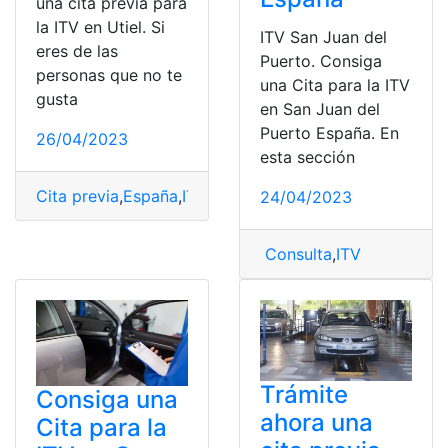
una cita previa para
la ITV en Utiel. Si
ITV San Juan del
eres de las
Puerto. Consiga
personas que no te
una Cita para la ITV
gusta
en San Juan del
Puerto España. En
26/04/2023
esta sección
Cita previa
,
España
,
ITV
,
Obtener
,
Utiel
24/04/2023
Consulta
,
ITV
Trámite
Consiga una
ahora una
Cita para la