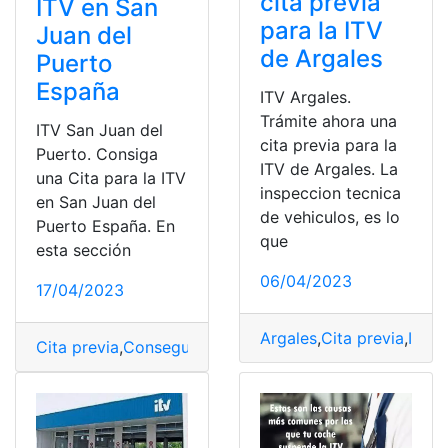
cita previa
ITV en San
para la ITV
Juan del
de Argales
Puerto
España
ITV Argales.
Trámite ahora una
ITV San Juan del
cita previa para la
Puerto. Consiga
ITV de Argales. La
una Cita para la ITV
inspeccion tecnica
en San Juan del
de vehiculos, es lo
Puerto España. En
que
esta sección
06/04/2023
17/04/2023
Argales
,
Cita previa
,
ITV
,
S
Cita previa
,
Conseguir
,
España
,
ITV
,
San Juan del Puerto