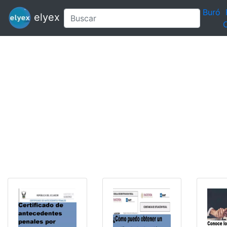
Buró
elyex
C