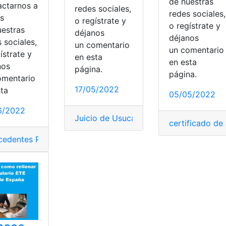
de nuestras
actarnos a
redes sociales,
redes sociales,
és
o regístrate y
o regístrate y
uestras
déjanos
déjanos
 sociales,
un comentario
un comentari
ístrate y
en esta
en esta
nos
página.
página.
omentario
17/05/2022
sta
05/05/2022
6/2022
Juicio de Usucapión
,
Juicios
,
México
,
Pro
nales
,
documentación
,
Imprimir
,
Internet
,
Registro Civil
certificado de
,
Solicit
scal
,
Solicitar Certificado
,
Trámites virtuales
cedentes Penales
,
Autoridades
,
El Salvador
,
solicitar
,
Trámites