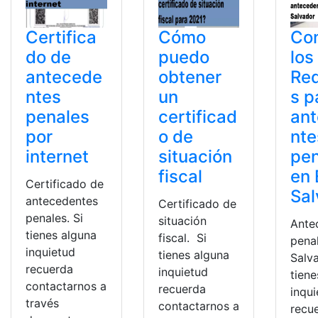
Certifica
Cómo
Co
do de
puedo
los
antecede
obtener
Req
ntes
un
s p
penales
certificad
an
por
o de
nte
internet
situación
pen
fiscal
en 
Certificado de
Sal
antecedentes
Certificado de
penales. Si
situación
Ante
tienes alguna
fiscal. Si
penal
inquietud
tienes alguna
Salv
recuerda
inquietud
tiene
contactarnos a
recuerda
inqu
través
contactarnos a
recu