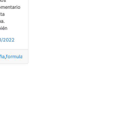
nos
omentario
sta
Trámites
,
Trámites virtuales
na.
ién
s
,
Trámites migratorios
,
Trámites virtuales
1/2022
ña
,
formularios
,
guías para trámites y servicios
,
Trámites virt