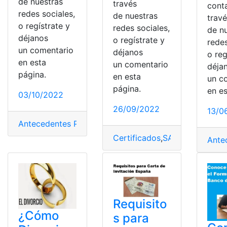
de nuestras
través
cont
redes sociales,
de nuestras
trav
o regístrate y
redes sociales,
de n
déjanos
o regístrate y
redes
un comentario
déjanos
o reg
en esta
un comentario
déja
página.
en esta
un c
página.
en e
03/10/2022
26/09/2022
13/0
Antecedentes Penales
,
certificado de antecedentes pe
Certificados
,
SAT
,
Situación fi
Ante
Requisito
¿Cómo
s para