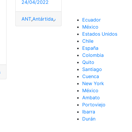
24/04/2022
ANT
,
Antártida
,
Antel
,
licencia de conducir
,
licencia
Ecuador
México
o
Estados Unidos
Chile
España
Colombia
Quito
piedades
,
Requisitos
,
Tramites
,
Trámites
,
Trámites en línea
,
Trá
Santiago
 antecedentes penales
ar Certificado
,
Trámites virtuales
,
documentación
,
Registro Civil
,
Solicit
Cuenca
 virtuales
New York
México
Ambato
Portoviejo
Ibarra
Durán