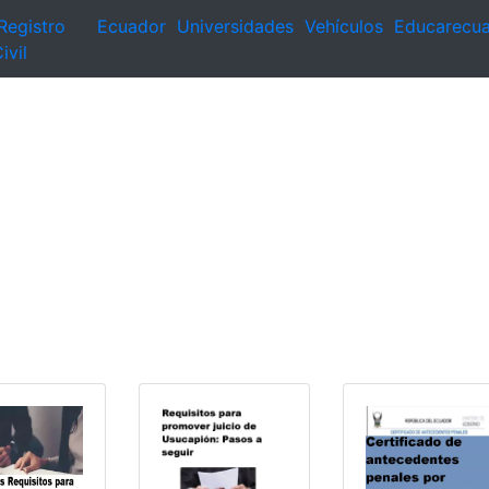
Registro
Ecuador
Universidades
Vehículos
Educarecu
ivil