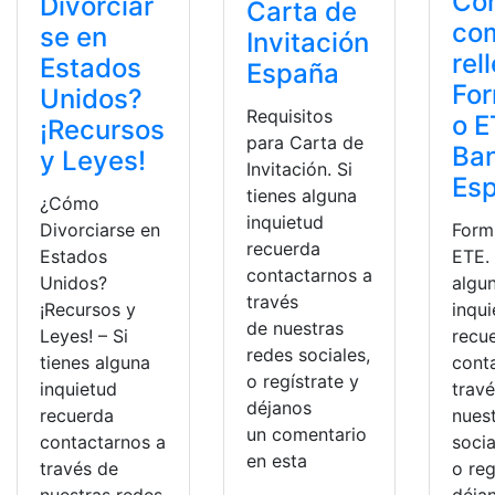
Co
Divorciar
Carta de
co
se en
Invitación
rel
Estados
España
For
Unidos?
Requisitos
o E
¡Recursos
para Carta de
Ba
y Leyes!
Invitación. Si
Es
tienes alguna
¿Cómo
inquietud
Divorciarse en
Form
recuerda
Estados
ETE. 
contactarnos a
Unidos?
algu
través
¡Recursos y
inqu
de nuestras
Leyes! – Si
recu
redes sociales,
tienes alguna
cont
o regístrate y
inquietud
trav
déjanos
recuerda
nues
un comentario
contactarnos a
socia
en esta
través de
o reg
nuestras redes