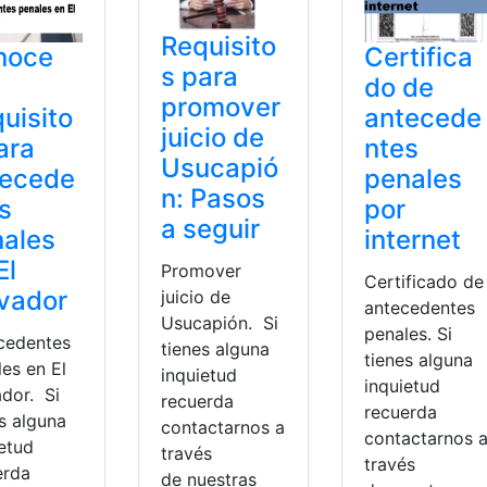
Requisito
noce
Certifica
s para
do de
promover
uisito
antecede
juicio de
ara
ntes
Usucapió
tecede
penales
n: Pasos
s
por
a seguir
ales
internet
El
Promover
Certificado de
vador
juicio de
antecedentes
Usucapión. Si
penales. Si
cedentes
tienes alguna
tienes alguna
es en El
inquietud
inquietud
ador. Si
recuerda
recuerda
s alguna
contactarnos a
contactarnos 
ietud
través
través
erda
de nuestras