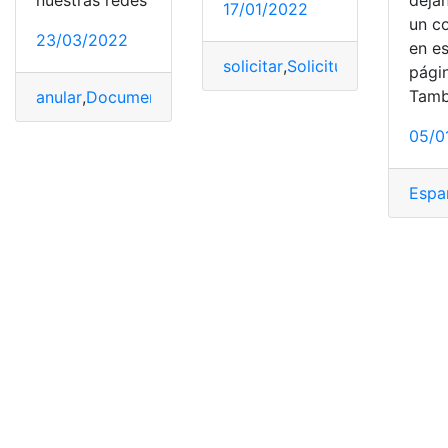
déja
17/01/2022
un c
23/03/2022
en e
solicitar
,
Solicitud
,
solicitudes
,
pági
Tamb
anular
,
Documentos
,
EE.UU
,
Express
,
Migratorio
,
Trámite
05/0
Espa