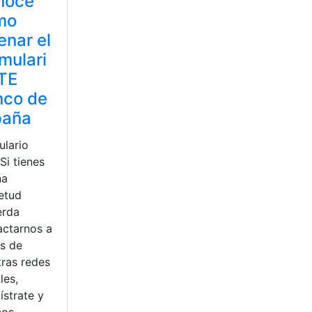
noce
mo
lenar el
mulari
TE
nco de
paña
ulario
Si tienes
na
ietud
erda
actarnos a
és de
tras redes
les,
ístrate y