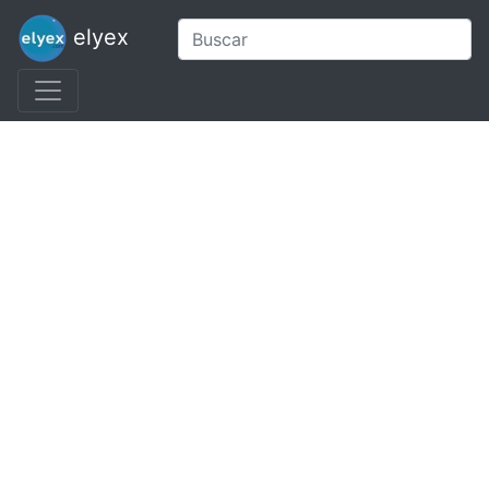
elyex