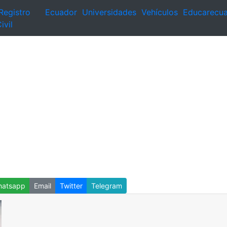
Registro
Ecuador
Universidades
Vehículos
Educarecu
ivil
atsapp
Email
Twitter
Telegram