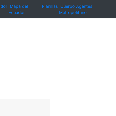
ador
Mapa del
Planillas
Cuerpo Agentes
Ecuador
Metropolitano