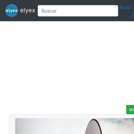
Buró
elyex
C
Wh