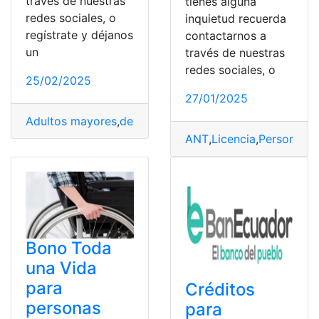
través de nuestras
tienes alguna
redes sociales, o
inquietud recuerda
regístrate y déjanos
contactarnos a
un
través de nuestras
redes sociales, o
25/02/2025
27/01/2025
Adultos mayores
,
devolución del iva
,
IVA
,
Personas con
ANT
,
Licencia
,
Personas c
Bono Toda
una Vida
para
Créditos
personas
para