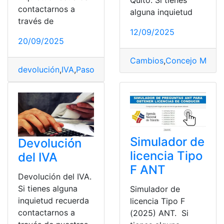
Quito. Si tienes
contactarnos a
alguna inquietud
través de
12/09/2025
20/09/2025
Cambios
,
Concejo Metrop
devolución
,
IVA
,
Pasos
,
Personas con Discapacidad
,
per
Simulador de
Devolución
licencia Tipo
del IVA
F ANT
Devolución del IVA.
Si tienes alguna
Simulador de
inquietud recuerda
licencia Tipo F
contactarnos a
(2025) ANT. Si