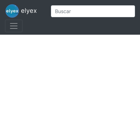
elyex