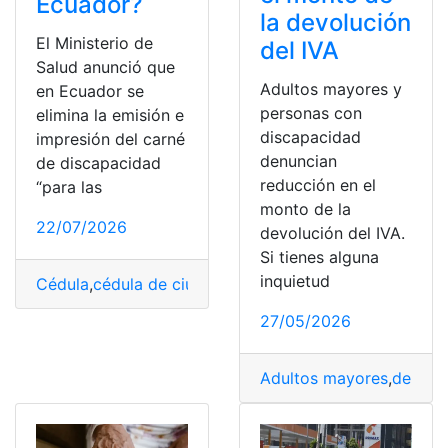
Ecuador?
la devolución
El Ministerio de
del IVA
Salud anunció que
Adultos mayores y
en Ecuador se
personas con
elimina la emisión e
discapacidad
impresión del carné
denuncian
de discapacidad
reducción en el
“para las
monto de la
22/07/2026
devolución del IVA.
Si tienes alguna
inquietud
Cédula
,
cédula de ciudadanía
,
documento
,
Documentos
,
27/05/2026
Adultos mayores
,
denunc