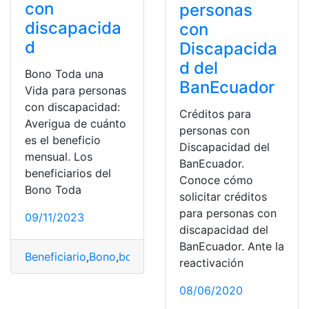
con
personas
discapacida
con
d
Discapacida
d del
Bono Toda una
BanEcuador
Vida para personas
con discapacidad:
Créditos para
Averigua de cuánto
personas con
es el beneficio
Discapacidad del
mensual. Los
BanEcuador.
beneficiarios del
Conoce cómo
Bono Toda
solicitar créditos
para personas con
09/11/2023
discapacidad del
BanEcuador. Ante la
Beneficiario
,
Bono
,
bono toda una vida
,
Ecuador
,
MIES
,
P
reactivación
08/06/2020