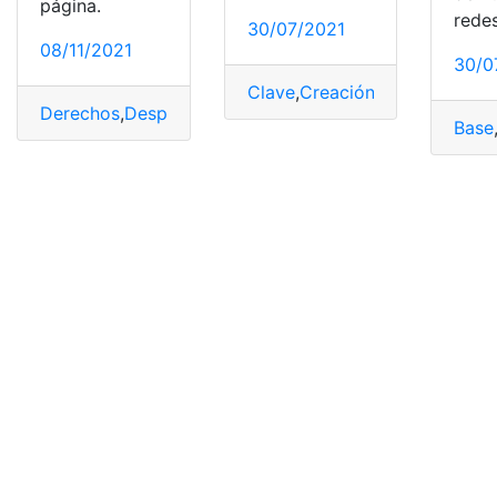
página.
rede
30/07/2021
08/11/2021
30/0
Clave
,
Creación
,
IESS
,
Línea
,
Pat
Derechos
,
Despido
,
Ecuador
,
Jubilación
,
Patronales
Base