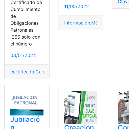
Clav
Certificado de
11/05/2022
Cumplimiento
de
Información
,
México
,
Patronale
Obligaciones
Patronales
IESS solo con
el número
03/01/2024
certificado
,
Cumplimiento
,
Descargar
,
IESS
,
Obligacione
Jubilació
n
Creación
Co