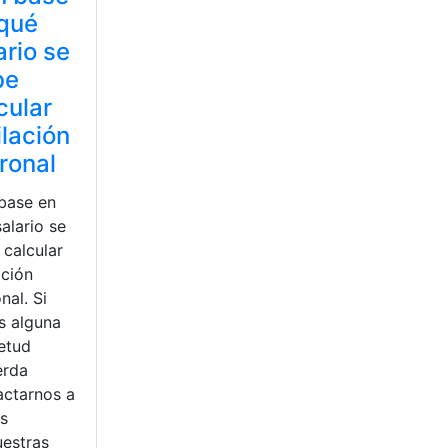
qué
ario se
be
cular
ilación
ronal
base en
alario se
 calcular
ación
nal. Si
s alguna
ietud
erda
actarnos a
és
uestras