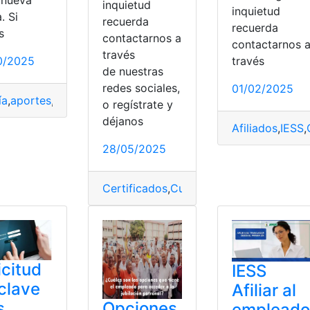
 nueva
inquietud
inquietud
. Si
recuerda
recuerda
s
contactarnos a
contactarnos 
través
0/2025
través
de nuestras
redes sociales,
01/02/2025
ía
,
aportes
,
Fecha
,
IESS
,
Imbabura
,
pago
,
Paro
,
Patronales
,
plazo
o regístrate y
déjanos
Afiliados
,
IESS
,
28/05/2025
iones
,
pago
,
Patronales
,
plazo
Certificados
,
Cumplimiento
,
IESS
,
Obliga
icitud
IESS
clave
Afiliar al
s
Opciones
empleado