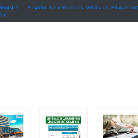
Registro
Ecuador
Universidades
Vehículos
Educarecu
ivil