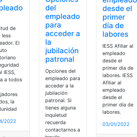
pleado
del
desde el
empleado
primer
para
día de
itud de
acceder a
labores
 Iess
la
eador. El
IESS Afiliar al
jubilación
tuto
empleado
toriano
patronal
desde el
eguridad
primer día de
Opciones del
l IESS,
labores. IESS
empleado para
da a todos
Afiliar al
acceder a la
empleado
jubilación
ajadores
desde el
patronal. Si
ados, la
primer día de
tienes alguna
tunidad
labores.
inquietud
4/2022
recuerda
03/01/2022
contactarnos a