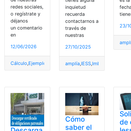
tienes alguna
es la
redes sociales,
inquietud
fecha
o regístrate y
recuerda
tiene
déjanos
contactarnos a
23/1
un comentario
través de
en
nuestras
ampl
12/06/2026
27/10/2025
Cálculo
,
Ejemplos
,
Jubilación
,
Patronales
amplía
,
IESS
,
Imbabura
,
Obligac
Sol
Cómo
de 
saber el
Ies
Descarga