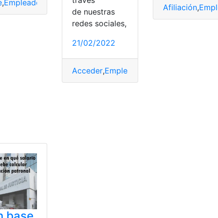
través
e
,
Empleador
,
IESS
,
Patronales
,
solicitar
Afiliación
,
Empl
de nuestras
redes sociales,
s
,
planilla
,
Registro
21/02/2022
Acceder
,
Empleado
,
Jubilación
,
opciones
s
,
Patronales
n base