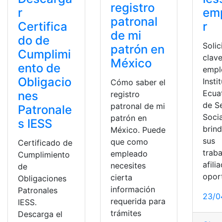
registro
em
r
patronal
r
Certifica
de mi
do de
Solic
patrón en
Cumplimi
clave
México
ento de
empl
Obligacio
Insti
Cómo saber el
Ecua
nes
registro
de S
patronal de mi
Patronale
Socia
patrón en
s IESS
brin
México. Puede
sus
que como
Certificado de
trab
empleado
Cumplimiento
afili
necesites
de
opor
cierta
Obligaciones
información
Patronales
23/0
requerida para
IESS.
trámites
Descarga el