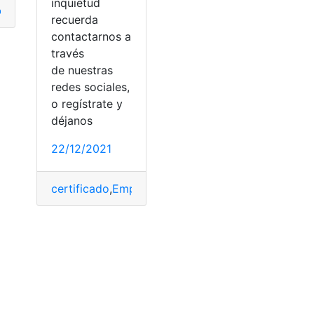
inquietud
eado
,
IESS
,
Mora
,
Patronales
,
primer día de labores
recuerda
contactarnos a
través
de nuestras
redes sociales,
,
Patronales
o regístrate y
déjanos
22/12/2021
certificado
,
Empleador
,
IESS
,
Obligaciones
,
Patrona