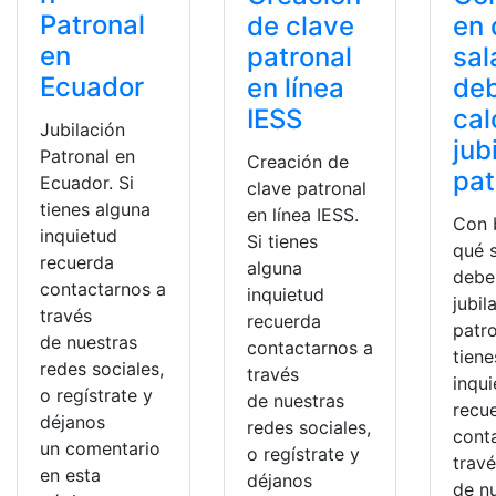
Patronal
de clave
en 
en
patronal
sal
Ecuador
en línea
de
IESS
cal
Jubilación
jub
Patronal en
Creación de
pat
Ecuador. Si
clave patronal
tienes alguna
en línea IESS.
Con 
inquietud
Si tienes
qué s
recuerda
alguna
debe
contactarnos a
inquietud
jubil
través
recuerda
patro
de nuestras
contactarnos a
tiene
redes sociales,
través
inqu
o regístrate y
de nuestras
recu
déjanos
redes sociales,
cont
un comentario
o regístrate y
trav
en esta
déjanos
de n