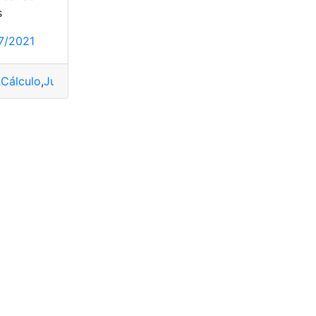
s
7/2021
ronales
,
Cálculo
,
Jubilación
,
Patronales
,
Salario