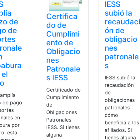
S
IESS
lía
subió la
Certifica
zo de
recaudac
do de
go de
ón de
Cumplimi
rtes
obligacio
ento de
ronale
nes
Obligacio
n
patronale
nes
babura
s
Patronale
 el
s IESS
IESS subió la
ro
recaudación
Certificado de
de
 amplía
Cumplimiento
obligaciones
o de pago
de
patronales
portes
Obligaciones
cómo
onales en
Patronales
beneficia a los
bura por
IESS. Si tienes
afiliados. Si
ro; esta
alguna
tienes alguna