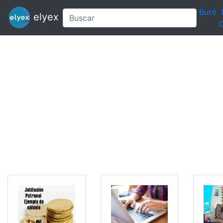
Buró
elyex
C