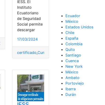
IESS. El
Instituto
Ecuatoriano
a
Ecuador
de Seguridad
México
Social permite
Estados Unidos
descargar
Chile
España
17/03/2024
Obligaciones
,
Patronales
,
Recaudación
Colombia
Quito
certificado
,
Cumplimiento
,
IESS
,
Obligaciones
,
Patr
Santiago
Cuenca
ciones
,
Patronales
New York
México
Ambato
Portoviejo
Ibarra
Durán
IESS