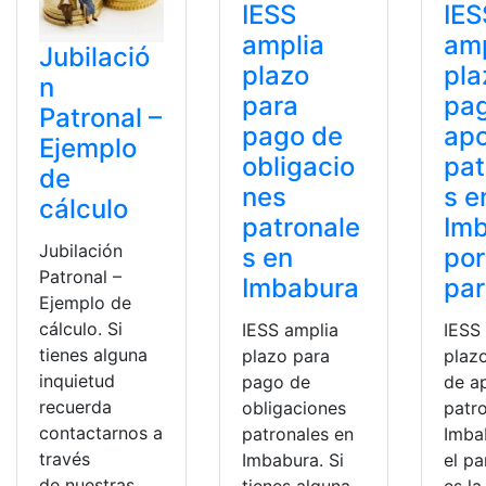
IESS
IES
amplia
amp
Jubilació
plazo
pla
n
para
pa
Patronal –
pago de
apo
Ejemplo
obligacio
pat
de
nes
s e
cálculo
patronale
Im
Jubilación
s en
por
Patronal –
Imbabura
pa
Ejemplo de
cálculo. Si
IESS amplia
IESS
tienes alguna
plazo para
plaz
inquietud
pago de
de a
recuerda
obligaciones
patr
contactarnos a
patronales en
Imba
través
Imbabura. Si
el pa
de nuestras