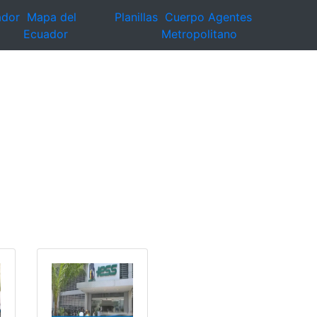
ador
Mapa del
Planillas
Cuerpo Agentes
Ecuador
Metropolitano