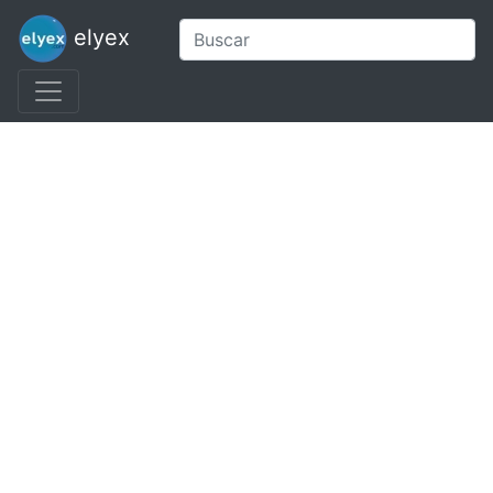
elyex