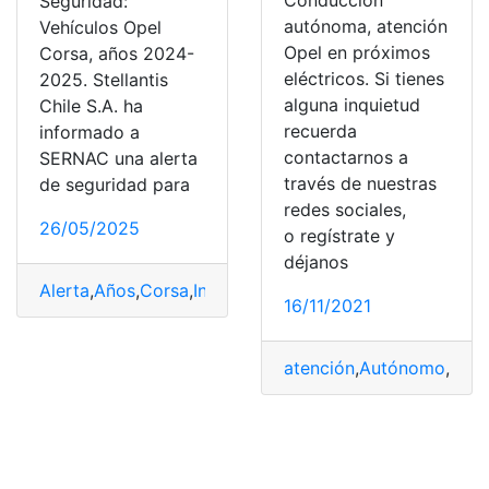
Conducción
Seguridad:
autónoma, atención
Vehículos Opel
Opel en próximos
Corsa, años 2024-
eléctricos. Si tienes
2025. Stellantis
alguna inquietud
Chile S.A. ha
recuerda
informado a
contactarnos a
SERNAC una alerta
través de nuestras
de seguridad para
redes sociales,
26/05/2025
o regístrate y
déjanos
Alerta
,
Años
,
Corsa
,
Información
,
Mercados
,
Opel
,
Produc
16/11/2021
atención
,
Autónomo
,
Con