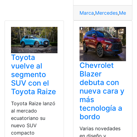
Marca
,
Mercedes
,
Merced
Toyota
Chevrolet
vuelve al
Blazer
segmento
debuta con
SUV con el
nueva cara y
Toyota Raize
más
Toyota Raize lanzó
tecnología a
al mercado
bordo
ecuatoriano su
nuevo SUV
Varias novedades
compacto
en diseño y