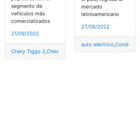
segmento de
mercado
vehículos más
latinoamericano
comercializados
27/08/2022
21/09/2022
auto eléctrico
,
Conducto
Chery Tiggo 2
,
Chevrolet
,
Chevrolet Captiva
,
Duster Re