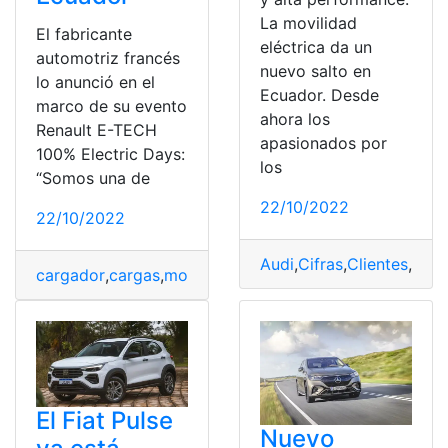
La movilidad
El fabricante
eléctrica da un
automotriz francés
nuevo salto en
lo anunció en el
Ecuador. Desde
marco de su evento
ahora los
Renault E-TECH
apasionados por
100% Electric Days:
los
“Somos una de
22/10/2022
22/10/2022
Audi
,
Cifras
,
Clientes
,
Ecua
cargador
,
cargas
,
modelos SUV
,
Motor
,
Recargar
,
SUV
,
S
El Fiat Pulse
Nuevo