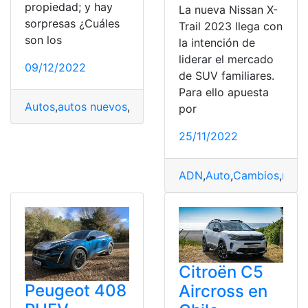
propiedad; y hay
La nueva Nissan X-
sorpresas ¿Cuáles
Trail 2023 llega con
son los
la intención de
liderar el mercado
09/12/2022
de SUV familiares.
Para ello apuesta
Autos
,
autos nuevos
,
Marcas
,
marcas de autos
,
Modelos
,
por
25/11/2022
ADN
,
Auto
,
Cambios
,
mode
Citroën C5
Peugeot 408
Aircross en