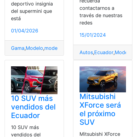
recuerda
deportivo insignia
contactarnos a
del supermini que
través de nuestras
está
redes
01/04/2026
15/01/2024
Gama
,
Modelo
,
modelos SUV
,
Motor
,
Skoda
,
Skoda Fabia
Autos
,
Ecuador
,
Modelos
,
Mitsubishi
10 SUV más
XForce será
vendidos del
el próximo
Ecuador
SUV
10 SUV más
Mitsubishi XForce
vendidos del