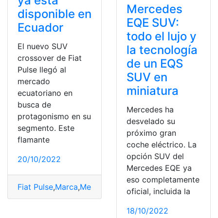
ya está
Mercedes
disponible en
EQE SUV:
Ecuador
todo el lujo y
El nuevo SUV
la tecnología
crossover de Fiat
de un EQS
Pulse llegó al
SUV en
mercado
miniatura
ecuatoriano en
busca de
Mercedes ha
protagonismo en su
desvelado su
segmento. Este
próximo gran
flamante
coche eléctrico. La
opción SUV del
20/10/2022
Mercedes EQE ya
eso completamente
Fiat Pulse
,
Marca
,
Mercado
,
Modelo
,
modelos SUV
,
SUV
,
V
oficial, incluida la
18/10/2022