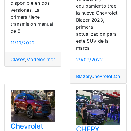
disponible en dos
equipamiento trae
versiones. La
la nueva Chevrolet
primera tiene
Blazer 2023,
transmisión manual
primera
de 5
actualización para
este SUV de la
11/10/2022
marca
Clases
,
Modelos
,
modelos SUV
,
Seguridad
,
Sistema
,
SUV
,
29/09/2022
Blazer
,
Chevrolet
,
Chevrol
Chevrolet
CHERY