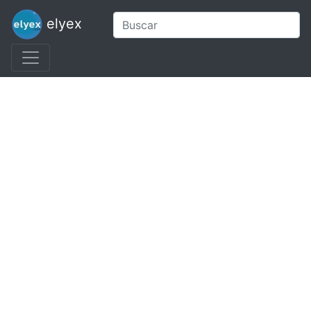
elyex