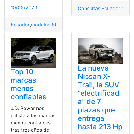
10/05/2023
Consultas
,
Ecuador
,
mode
Ecuador
,
modelos SUV
,
SUV
La nueva
Top 10
Nissan X-
marcas
Trail, la SUV
menos
“electrificad
confiables
a” de 7
J.D. Power nos
plazas que
enlista a las marcas
entrega
menos confiables
hasta 213 Hp
tras tres años de