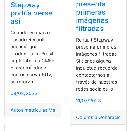
presenta
Stepway
primeras
podría verse
imágenes
así
filtradas
Cuando en marzo
pasado Renault
Renault Stepway
anunció que
presenta primeras
produciría en Brasil
imágenes filtradas –
la plataforma CMF-
Si tienes alguna
B, estrenándose
inquietud recuerda
con un nuevo SUV,
contactarnos a
se reforzó
través de nuestras
redes sociales, o
08/08/2023
11/07/2023
Autos
,
matrículas
,
Matrículas Españolas
,
modelos SUV
,
R
Colombia
,
Generación
,
im