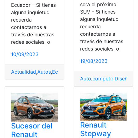
será el próximo
Ecuador – Si tienes
SUV – Si tienes
alguna inquietud
alguna inquietud
recuerda
recuerda
contactarnos a
contactarnos a
través de nuestras
través de nuestras
redes sociales, o
redes sociales, o
10/09/2023
19/08/2023
Actualidad
,
Autos
,
Ecuador
,
Modelos
,
modelos SUV
Auto
,
competir
,
Diseño
,
mi
Renault
Sucesor del
Stepway
Renault