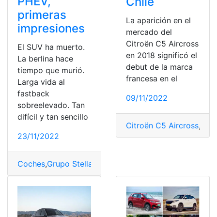
PHEV,
Chile
primeras
La aparición en el
impresiones
mercado del
Citroën C5 Aircross
El SUV ha muerto.
en 2018 significó el
La berlina hace
debut de la marca
tiempo que murió.
francesa en el
Larga vida al
fastback
09/11/2022
sobreelevado. Tan
difícil y tan sencillo
Citroën C5 Aircross
,
Mar
23/11/2022
Coches
,
Grupo Stellantis
,
modelos SUV
,
Peugeot 408 P