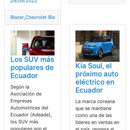
29/09/2022
Blazer
,
Chevrolet Blazer
,
Modelo
,
modelos SUV
,
serie
,
SU
Los SUV más
Kia Soul, el
populares de
próximo auto
Ecuador
eléctrico en
Según la
Ecuador
Asociación de
Empresas
La marca coreana
Automotrices del
que se mantiene
Ecuador (Adeade),
como una de las
los SUV más
líderes en ventas en
populares son el
el país, regresa al