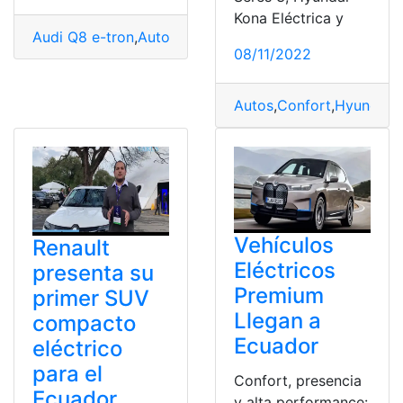
Kona Eléctrica y
Audi Q8 e-tron
,
Auto
,
Mercado
,
modelos SUV
,
nuevos pr
08/11/2022
Autos
,
Confort
,
Hyundai
,
Vehículos
Renault
Eléctricos
presenta su
Premium
primer SUV
Llegan a
compacto
Ecuador
eléctrico
para el
Confort, presencia
Ecuador
y alta performance: