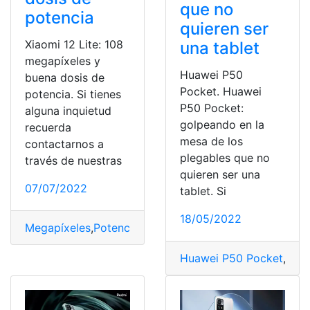
que no
potencia
quieren ser
Xiaomi 12 Lite: 108
una tablet
megapíxeles y
Huawei P50
buena dosis de
Pocket. Huawei
potencia. Si tienes
P50 Pocket:
alguna inquietud
golpeando en la
recuerda
mesa de los
contactarnos a
plegables que no
través de nuestras
quieren ser una
07/07/2022
tablet. Si
18/05/2022
Megapíxeles
,
Potencia
,
Precio
,
Xiaomi 12 Lite
Huawei P50 Pocket
,
Mega