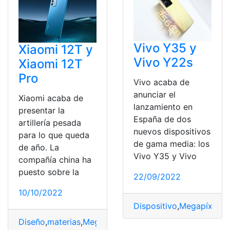
Vivo Y35 y
Xiaomi 12T y
Vivo Y22s
Xiaomi 12T
Pro
Vivo acaba de
anunciar el
Xiaomi acaba de
lanzamiento en
presentar la
España de dos
artillería pesada
nuevos dispositivos
para lo que queda
de gama media: los
de año. La
Vivo Y35 y Vivo
compañía china ha
puesto sobre la
22/09/2022
10/10/2022
Dispositivo
,
Megapíxeles
,
Diseño
,
materias
,
Megapíxeles
,
Móvil
,
Precio
,
versiones
,
X