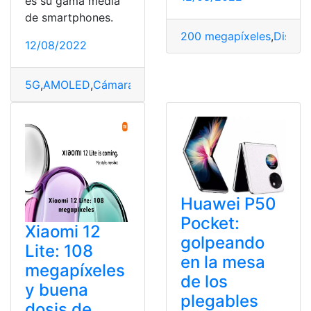
es su gama media
de smartphones.
200 megapíxeles
,
Dispos
12/08/2022
5G
,
AMOLED
,
Cámara
,
Dispositivos
,
Megapíxeles
,
Pantall
Huawei P50
Pocket:
Xiaomi 12
golpeando
Lite: 108
en la mesa
megapíxeles
de los
y buena
plegables
dosis de