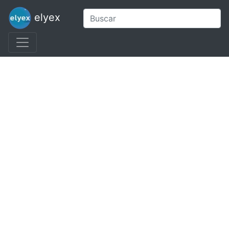
elyex