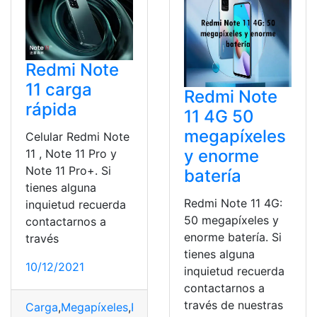
Redmi Note
11 carga
Redmi Note
rápida
11 4G 50
megapíxeles
Celular Redmi Note
y enorme
11 , Note 11 Pro y
Note 11 Pro+. Si
batería
tienes alguna
Redmi Note 11 4G:
inquietud recuerda
50 megapíxeles y
contactarnos a
enorme batería. Si
través
tienes alguna
10/12/2021
inquietud recuerda
contactarnos a
través de nuestras
Carga
,
Megapíxeles
,
Precios
,
versiones
,
Xiaomi Redmi