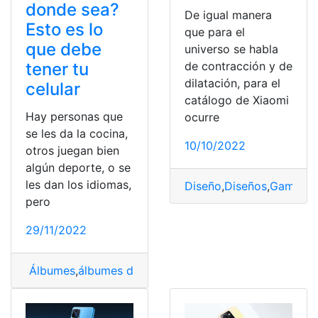
donde sea?
De igual manera
Esto es lo
que para el
que debe
universo se habla
tener tu
de contracción y de
dilatación, para el
celular
catálogo de Xiaomi
Hay personas que
ocurre
se les da la cocina,
10/10/2022
otros juegan bien
algún deporte, o se
les dan los idiomas,
Diseño
,
Diseños
,
Gama
,
Me
pero
29/11/2022
Álbumes
,
álbumes de fotos
,
capturar
,
Detalles
,
Fotos
,
fu