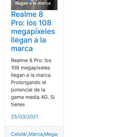
Realme 8
Pro: los 108
megapíxeles
llegan a la
marca
Realme 8 Pro: los
108 megapíxeles
llegan a la marca.
Prolongando el
potencial de la
gama media 4G. Si
tienes
25/03/2021
Celular
,
Marca
,
Megapíxeles
,
Realme
,
Tecnología
,
Versión