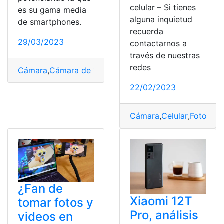
celular – Si tienes
es su gama media
alguna inquietud
de smartphones.
recuerda
29/03/2023
contactarnos a
través de nuestras
redes
Cámara
,
Cámara de 108 megapíxeles
,
Megapíxeles
22/02/2023
Cámara
,
Celular
,
Fotos
,
Me
¿Fan de
Xiaomi 12T
tomar fotos y
Pro, análisis
videos en