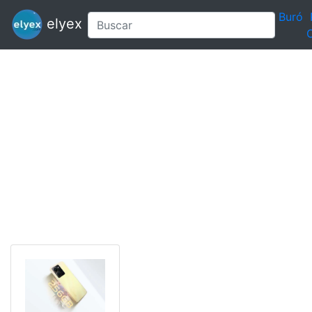
Buró
elyex
C