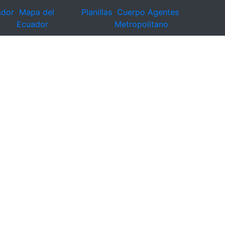
ador
Mapa del
Planillas
Cuerpo Agentes
Ecuador
Metropolitano