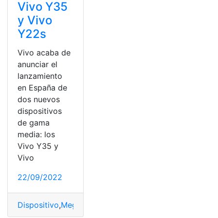
Vivo Y35
y Vivo
Y22s
Vivo acaba de
anunciar el
lanzamiento
en España de
dos nuevos
dispositivos
de gama
media: los
Vivo Y35 y
Vivo
22/09/2022
Dispositivo
,
Megapíxeles
,
Modelo
,
Modelos
,
Precio
,
versi