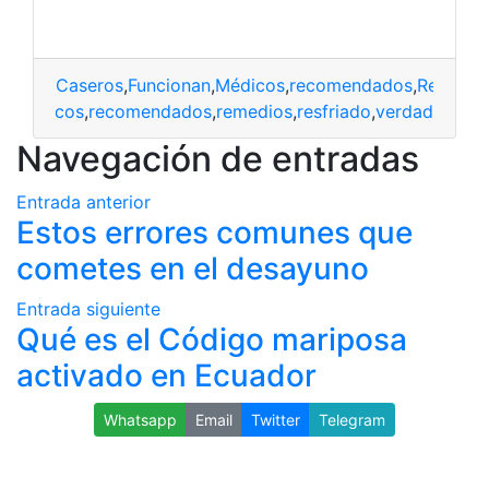
Caseros
,
Funcionan
,
Médicos
,
recomendados
,
Remedio
an
,
médicos
,
recomendados
,
remedios
,
resfriado
,
verdad
Navegación de entradas
Entrada anterior
Estos errores comunes que
cometes en el desayuno
Entrada siguiente
Qué es el Código mariposa
activado en Ecuador
Whatsapp
Email
Twitter
Telegram