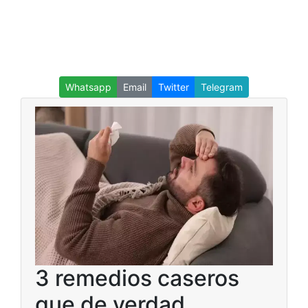
Whatsapp
Email
Twitter
Telegram
3 remedios caseros
que de verdad