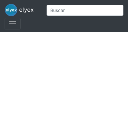
elyex