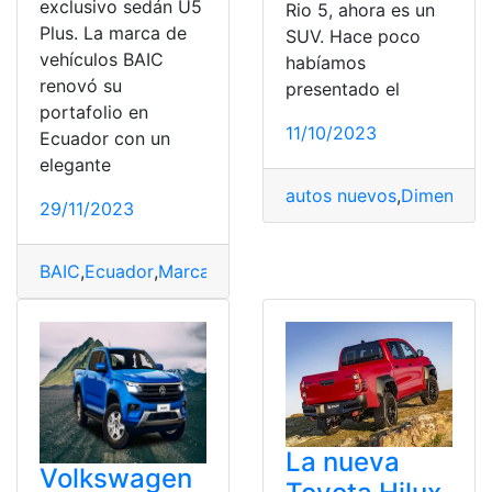
exclusivo sedán U5
Rio 5, ahora es un
Plus. La marca de
SUV. Hace poco
vehículos BAIC
habíamos
renovó su
presentado el
portafolio en
11/10/2023
Ecuador con un
elegante
autos nuevos
,
Dimension
29/11/2023
BAIC
,
Ecuador
,
Marca
,
marca automotriz
,
Modelo
,
pagina
La nueva
Volkswagen