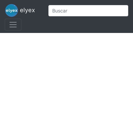
elyex