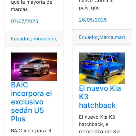
nuevo Corsa al
que la mayoría de
país, que
marcas
26/05/2025
07/07/2025
Ecuador
,
Marca
,
marca au
Ecuador
,
innovación
,
Marca
,
marca automotriz
,
Vehiculo
,
BAIC
El nuevo Kia
incorpora el
K3
exclusivo
hatchback
sedán U5
El nuevo Kia K3
Plus
hatchback, el
BAIC incorpora el
reemplazo del Kia