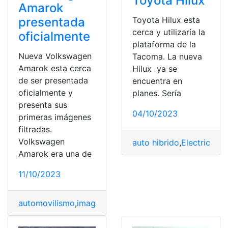
Toyota Hilux
Amarok
presentada
Toyota Hilux esta
cerca y utilizaría la
oficialmente
plataforma de la
Nueva Volkswagen
Tacoma. La nueva
Amarok esta cerca
Hilux ya se
de ser presentada
encuentra en
oficialmente y
planes. Sería
presenta sus
04/10/2023
primeras imágenes
filtradas.
Volkswagen
auto hibrido
,
Electrico
,
Ma
Amarok era una de
11/10/2023
automovilismo
,
imagenes
,
Marca
,
marca automotriz
,
Mot