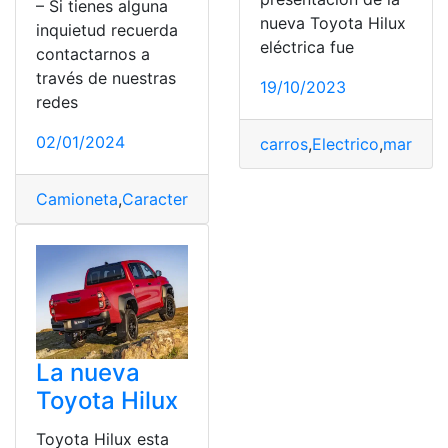
– Si tienes alguna
nueva Toyota Hilux
inquietud recuerda
eléctrica fue
contactarnos a
través de nuestras
19/10/2023
redes
02/01/2024
carros
,
Electrico
,
marca j
Camioneta
,
Características
,
marca japonesa
,
mitsubishi
,
La nueva
Toyota Hilux
Toyota Hilux esta