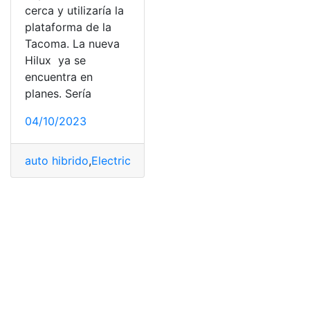
cerca y utilizaría la
plataforma de la
Tacoma. La nueva
Hilux ya se
encuentra en
planes. Sería
04/10/2023
auto hibrido
,
Electrico
,
Marca
,
marca automotriz
,
marca 