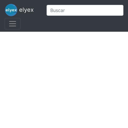
elyex