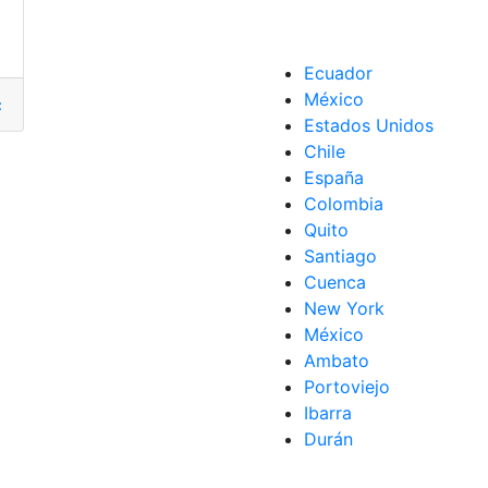
Ecuador
México
ai Accent 2022
cuador
,
Hyundai Accent 2022
,
marca coreana
,
marca coreana
,
renovación de modelos
,
renovación de
,
Veh
Estados Unidos
Chile
España
coreana
Colombia
Quito
Santiago
Cuenca
New York
México
Ambato
Portoviejo
Ibarra
Durán