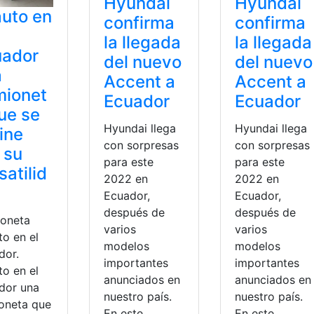
Hyundai
Hyundai
uto en
confirma
confirma
la llegada
la llegada
uador
del nuevo
del nuevo
a
Accent a
Accent a
mionet
Ecuador
Ecuador
ue se
Hyundai llega
Hyundai llega
ine
con sorpresas
con sorpresas
 su
para este
para este
satilid
2022 en
2022 en
Ecuador,
Ecuador,
después de
después de
oneta
varios
varios
to en el
modelos
modelos
dor.
importantes
importantes
to en el
anunciados en
anunciados en
dor una
nuestro país.
nuestro país.
oneta que
En este
En este