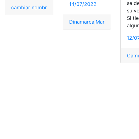
se de
14/07/2022
cambiar nombre
,
Ecuador
,
marca coreana
,
Marcas
,
Nuev
su ve
Si ti
Dinamarca
,
Marca
,
Marca Aunt
algu
12/0
Cami