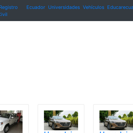
Registro
Ecuador
Universidades
Vehículos
Educarecu
ivil