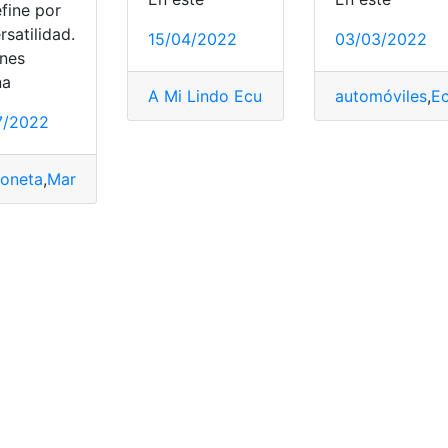
fine por
o
,
que paso
,
Ssanyong
rsatilidad.
15/04/2022
03/03/2022
enes
 Jemima
,
marca automotriz
,
marca coreana
na
A Mi Lindo Ecuador
,
automóviles
automóviles
,
Hyund
,
E
7/2022
oneta
,
Marca
,
Marca Aunt Jemima
,
marca automotriz
,
marca 