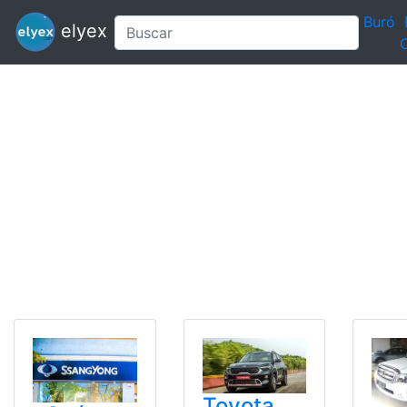
Buró
elyex
C
Toyota