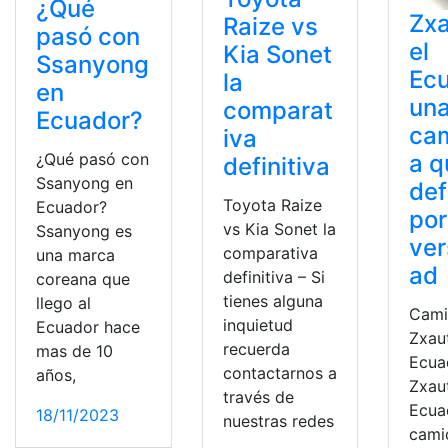
¿Qué
Zxa
Raize vs
pasó con
el
Kia Sonet
Ssanyong
Ec
la
en
un
comparat
Ecuador?
ca
iva
¿Qué pasó con
a q
definitiva
Ssanyong en
def
Toyota Raize
Ecuador?
por
vs Kia Sonet la
Ssanyong es
ver
comparativa
una marca
ad
definitiva – Si
coreana que
tienes alguna
llego al
Cami
inquietud
Ecuador hace
Zxau
recuerda
mas de 10
Ecua
contactarnos a
años,
Zxau
través de
Ecua
18/11/2023
nuestras redes
cami