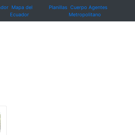
ador
Mapa del
Planillas
Cuerpo Agentes
Ecuador
Metropolitano