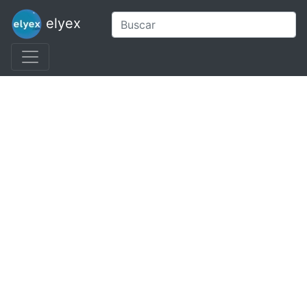
elyex