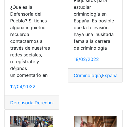
Requisitos para
estudiar
¿Qué es la
criminología en
Defensoría del
España. Es posible
Pueblo? Si tienes
que la televisión
alguna inquietud
haya una inusitada
recuerda
fama a la carrera
contactarnos a
de criminología
través de nuestras
redes sociales,
18/02/2022
o regístrate y
déjanos
un comentario en
Criminología
,
España
,
Est
12/04/2022
Defensoría
,
Derechos
,
Humanos
,
institución
,
pueblo