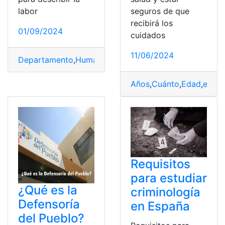
labor
seguros de que
recibirá los
01/09/2024
cuidados
11/06/2024
Departamento
,
Humanos
,
Importancia
,
Recursos
,
RRHH
Años
,
Cuánto
,
Edad
,
equiv
Requisitos
para estudiar
¿Qué es la
criminología
Defensoría
en España
del Pueblo?