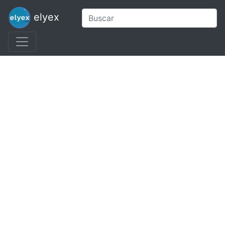
elyex