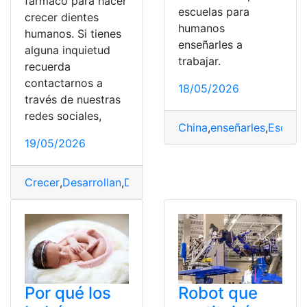
fármaco para hacer
escuelas para
crecer dientes
humanos
humanos. Si tienes
enseñarles a
alguna inquietud
trabajar.
recuerda
contactarnos a
18/05/2026
través de nuestras
redes sociales,
China
,
enseñarles
,
Escuel
19/05/2026
Crecer
,
Desarrollan
,
Dientes
,
Fármaco
,
Humanos
Por qué los
Robot que