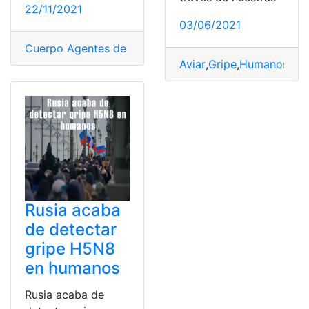
22/11/2021
03/06/2021
Cuerpo Agentes de Control Metropolitano
,
Denuncias
,
Aviar
,
Gripe
,
Humanos
,
Tra
Rusia acaba
de detectar
gripe H5N8
en humanos
Rusia acaba de