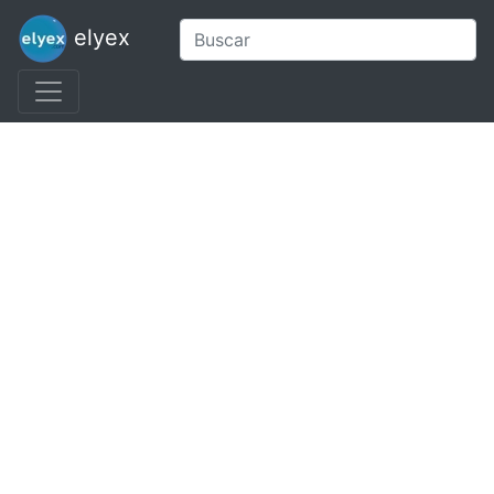
elyex