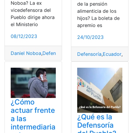
Noboa? La ex
de la pensión
vicedefensora del
alimenticia de los
Pueblo dirige ahora
hijos? La boleta de
el Ministerio
apremio es
08/12/2023
24/10/2023
Daniel Noboa
,
Defensoría
,
Ecuador
,
Inclusión
,
Ministra
,
Pr
Defensoría
,
Ecuador
,
hijos
¿Cómo
actuar frente
¿Qué es la
a las
Defensoría
intermediaria