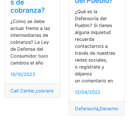
del Pueblo?
s de
cobranza?
¿Qué es la
Defensoría del
¿Cómo se debe
Pueblo? Si tienes
actuar frente a las
alguna inquietud
intermediarias de
recuerda
cobranza? La Ley
contactarnos a
de Defensa del
través de nuestras
Consumidor tuvo
redes sociales,
cambios el año
o regístrate y
déjanos
19/10/2023
un comentario en
Call Center
,
cobranza
,
Defensoría
,
deuda
,
intermediario
,
12/04/2022
Defensoría
,
Derechos
,
Hu