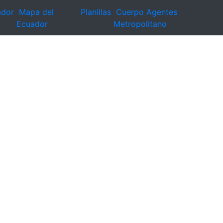
ador
Mapa del
Planillas
Cuerpo Agentes
Ecuador
Metropolitano