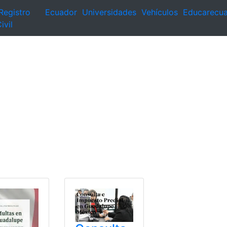
Registro
Ecuador
Universidades
Vehículos
Educarecu
ivil