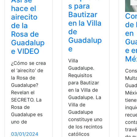
s para
hace el
Bautizar
Con
airecito
en la Villa
de 
de la
de
en
Rosa de
Guadalup
Gu
Guadalup
e
e e
e VIDEO
Mé
Villa
¿Cómo se crea
Guadalupe.
el ‘airecito’ de
Cons
Requisitos
la Rosa de
Mult
para Bautizar
Guadalupe?
Guad
en la Villa de
Revelan el
Méxi
Guadalupe. La
SECRETO. La
tiene
Villa de
Rosa de
inqu
Guadalupe
Guadalupe es
recu
constituye uno
uno de
cont
de los recintos
trav
católicos
03/01/2024
de n