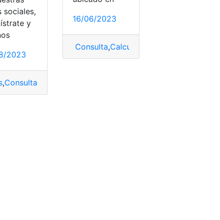
 sociales,
16/06/2023
ístrate y
nos
ños
,
Requisitos
Consulta
,
Calcular Impuesto
,
Guadalupe
8/2023
s
,
Consultas
,
Guadalupe
,
México
,
Multas
,
Vehículos