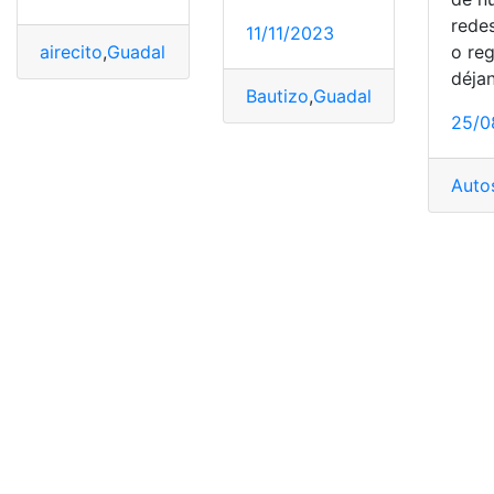
redes
11/11/2023
o reg
airecito
,
Guadalupe
,
México
,
Programa
,
video
déja
Bautizo
,
Guadalupe
,
México
,
Ni
25/0
Auto