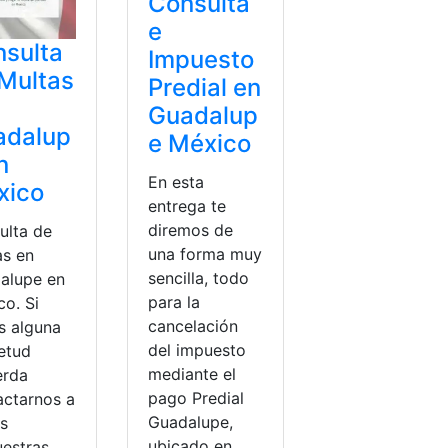
Consulta
e
sulta
Impuesto
Multas
Predial en
Guadalup
adalup
e México
n
En esta
xico
entrega te
diremos de
ulta de
una forma muy
as en
sencilla, todo
alupe en
para la
co. Si
cancelación
s alguna
del impuesto
ietud
mediante el
erda
pago Predial
actarnos a
Guadalupe,
és
ubicado en
uestras