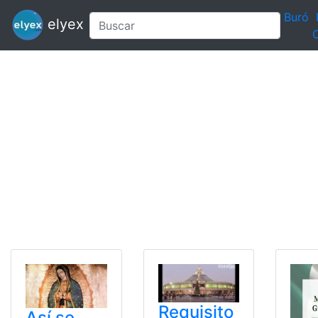
Buró
elyex
C
Requisito
Así se