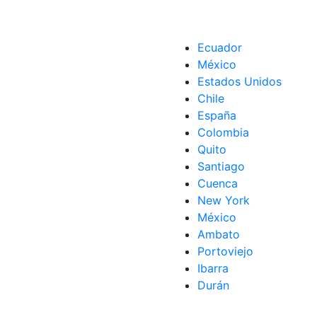
Ecuador
México
,
Impuesto
,
Impuesto predial
,
México
Estados Unidos
Chile
España
Colombia
Quito
Santiago
Cuenca
New York
México
Ambato
Portoviejo
Ibarra
Durán