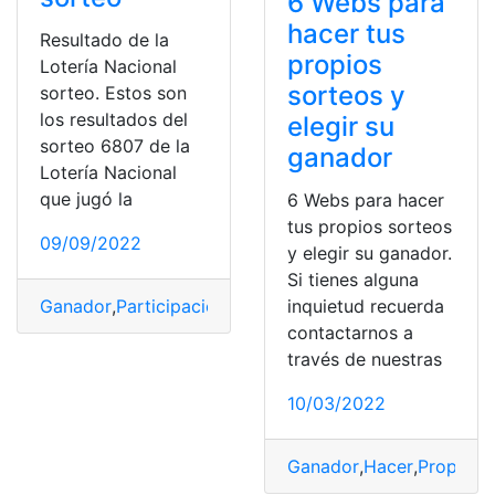
6 Webs para
hacer tus
Resultado de la
propios
Lotería Nacional
sorteos y
sorteo. Estos son
los resultados del
elegir su
sorteo 6807 de la
ganador
Lotería Nacional
que jugó la
6 Webs para hacer
tus propios sorteos
09/09/2022
y elegir su ganador.
Si tienes alguna
inquietud recuerda
Ganador
,
Participación
,
Popular
,
Resultados
,
Sorteo
contactarnos a
través de nuestras
10/03/2022
Ganador
,
Hacer
,
Propio
,
S