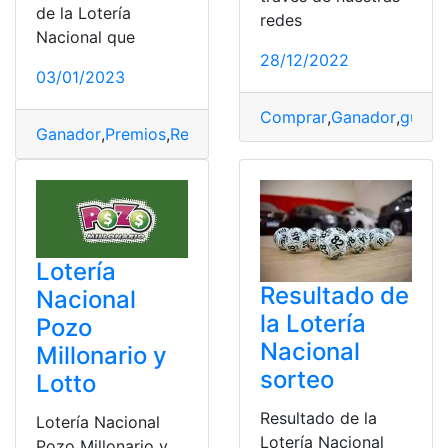
de la Lotería
redes
Nacional que
28/12/2022
03/01/2023
Comprar
,
Ganador
,
guach
Ganador
,
Premios
,
Resultados
,
Sorteo
,
Suerte
Lotería
Resultado de
Nacional
la Lotería
Pozo
Nacional
Millonario y
sorteo
Lotto
Resultado de la
Lotería Nacional
Lotería Nacional
Pozo Millonario y