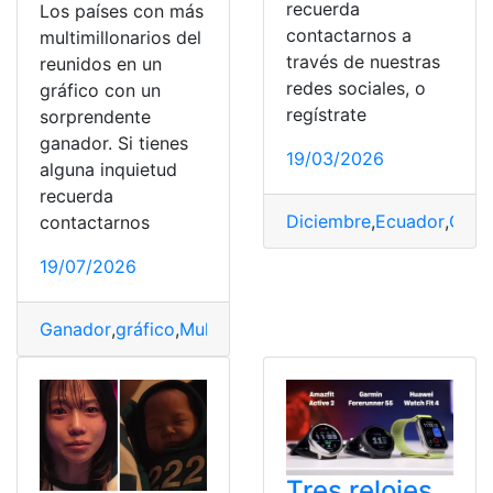
recuerda
Los países con más
contactarnos a
multimillonarios del
través de nuestras
reunidos en un
redes sociales, o
gráfico con un
regístrate
sorprendente
ganador. Si tienes
19/03/2026
alguna inquietud
recuerda
Diciembre
,
Ecuador
,
Gana
contactarnos
19/07/2026
Ganador
,
gráfico
,
Multimillonarios
,
Países
,
reunidos
,
sorp
Tres relojes