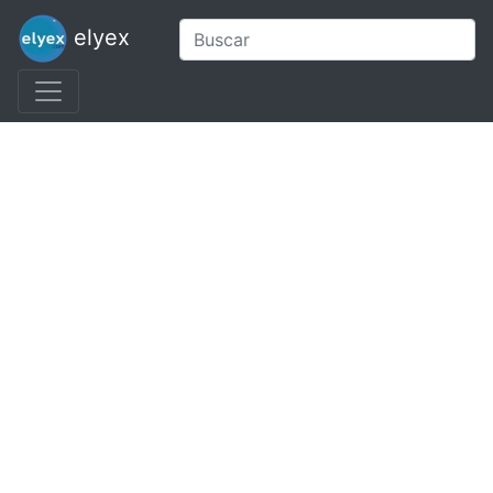
elyex