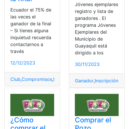
Jóvenes ejemplares
Ecuador el 75% de
registro y lista de
las veces el
ganadores . El
ganador de la final
programa Jóvenes
– Si tienes alguna
Ejemplares del
inquietud recuerda
Municipio de
contactarnos a
Guayaquil está
través
dirigido a los
12/12/2023
30/11/2023
Club
,
Compromisos
,
Ecuador
,
Final
,
Ganador
Ganador
,
Inscripción
,
Pla
¿Cómo
Comprar el
comprar el
Pozo