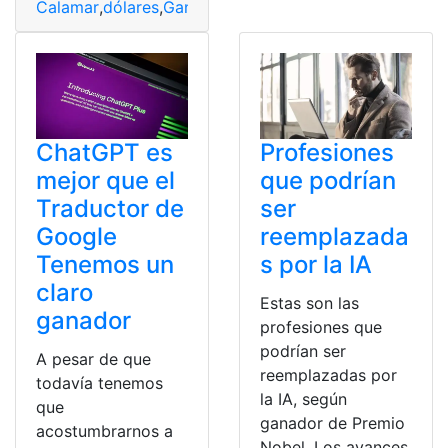
Calamar
,
dólares
,
Ganador
,
juego
ChatGPT es
Profesiones
mejor que el
que podrían
Traductor de
ser
Google
reemplazada
Tenemos un
s por la IA
claro
Estas son las
ganador
profesiones que
podrían ser
A pesar de que
reemplazadas por
todavía tenemos
la IA, según
que
ganador de Premio
acostumbrarnos a
Nobel. Los avances