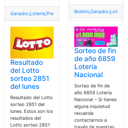
Boletín
,
Ganador
,
Lotería
,
Ganador
,
Lotería
,
Premios
,
Resultados
,
Sorteo
Sorteo de fin
de año 6859
Resultado
Lotería
del Lotto
Nacional
sorteo 2851
del lunes
Sorteo de fin de
año 6859 Lotería
Resultado del Lotto
Nacional – Si tienes
sorteo 2851 del
alguna inquietud
lunes. Estos son los
recuerda
resultados del
contactarnos a
Lotto sorteo 2851
través de nuestras