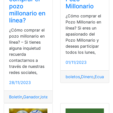
pozo
Millonario
millonario en
¿Cómo comprar el
línea?
Pozo Millonario en
línea? Si eres un
¿Cómo comprar el
apasionado del
pozo millonario en
Pozo Millonario y
línea? – Si tienes
deseas participar
alguna inquietud
todos los lunes,
recuerda
contactarnos a
01/11/2023
través de nuestras
redes sociales,
boletos
,
Dinero
,
Ecuador
,
28/11/2023
Boletín
,
Ganador
,
loteria
,
Lotería Nacional
,
mi número
,
So