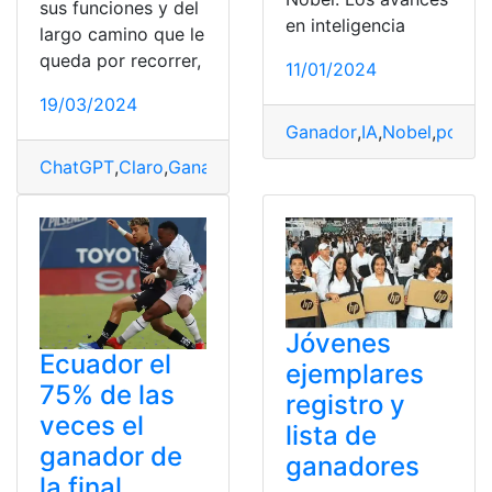
sus funciones y del
en inteligencia
largo camino que le
queda por recorrer,
11/01/2024
19/03/2024
Ganador
,
IA
,
Nobel
,
podría
ChatGPT
,
Claro
,
Ganador
,
Google
,
mejor
,
Tenemos
,
traduc
Jóvenes
Ecuador el
ejemplares
75% de las
registro y
veces el
lista de
ganador de
ganadores
la final