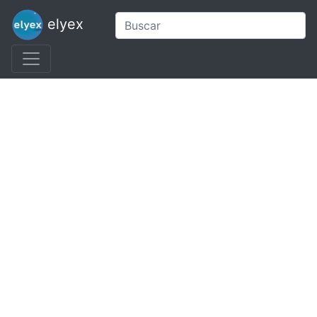
elyex