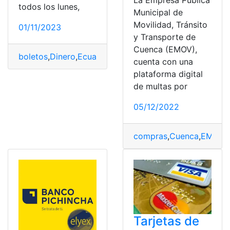
La Empresa Pública
todos los lunes,
Municipal de
Movilidad, Tránsito
01/11/2023
y Transporte de
Cuenca (EMOV),
boletos
,
Dinero
,
Ecuador
,
Ganador
,
Loteria Nacional
,
Pozo
cuenta con una
plataforma digital
de multas por
05/12/2022
compras
,
Cuenca
,
EMOV
,
Tarjetas de