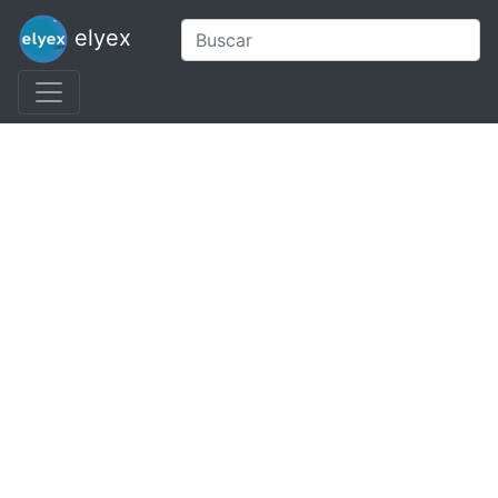
elyex