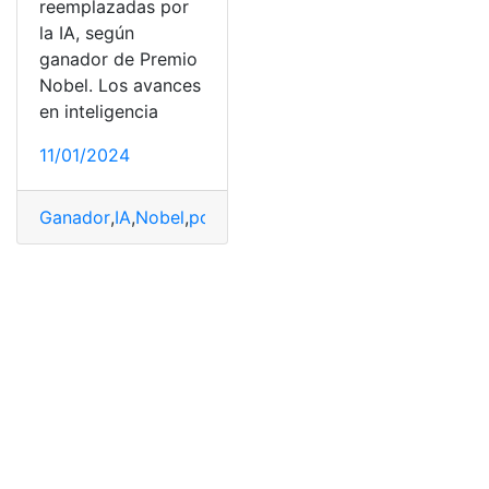
reemplazadas por
la IA, según
ganador de Premio
Nobel. Los avances
en inteligencia
11/01/2024
Ganador
,
IA
,
Nobel
,
podrían
,
premio
,
Profesiones
,
reempla