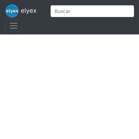
elyex