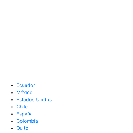
Ecuador
México
Estados Unidos
Chile
España
Colombia
Quito