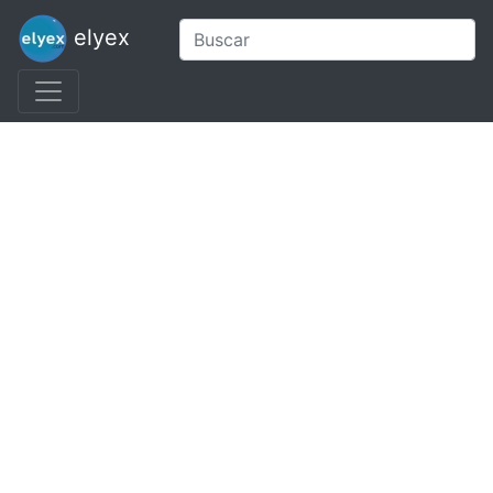
elyex