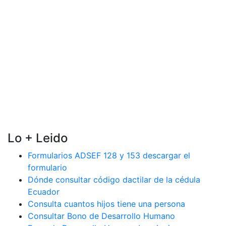
Lo + Leido
Formularios ADSEF 128 y 153 descargar el
formulario
Dónde consultar código dactilar de la cédula
Ecuador
Consulta cuantos hijos tiene una persona
Consultar Bono de Desarrollo Humano