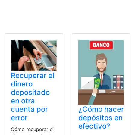
Recuperar el
dinero
depositado
en otra
cuenta por
¿Cómo hacer
error
depósitos en
efectivo?
Cómo recuperar el