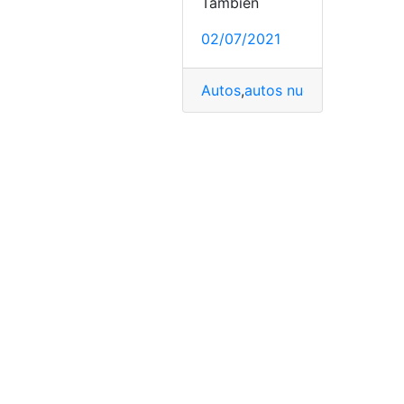
También
02/07/2021
Autos
,
autos nuevos
,
coche elé