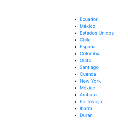
Ecuador
México
Estados Unidos
Chile
España
Colombia
ehículo
,
Vehículos
,
Vehículos eléctricos
Coches eléctricos solares
,
Tesla
,
Vehículo
,
Vehículos
,
Vehículo
Quito
Santiago
ches
,
Coches eléctricos solares
,
Paneles
,
Paneles solares
,
Pro
Cuenca
New York
México
Ambato
Portoviejo
Ibarra
Durán