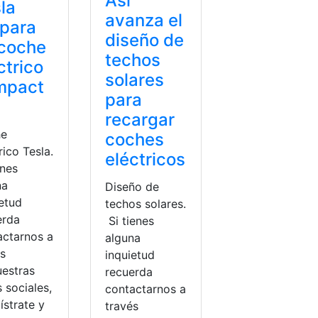
Así
la
avanza el
para
diseño de
 coche
techos
ctrico
solares
mpact
para
recargar
he
coches
rico Tesla.
eléctricos
enes
na
Diseño de
ietud
techos solares.
erda
Si tienes
actarnos a
alguna
és
inquietud
uestras
recuerda
 sociales,
contactarnos a
ístrate y
través