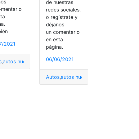
nos
de nuestras
omentario
redes sociales,
sta
o regístrate y
na.
déjanos
ién
un comentario
en esta
7/2021
página.
06/06/2021
utónomos
,
Coches eléctricos solares
,
vehicular
,
Vehiculares
,
V
s
,
autos nuevos
,
coche eléctrico
,
Coches
,
Coches autónomos
,
Autos
,
autos nuevos
,
coche eléctrico
,
Co