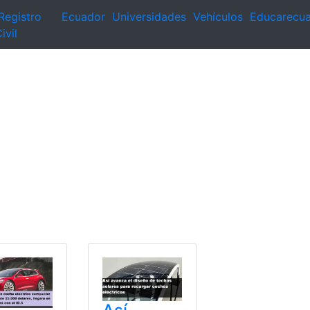
Registro
Ecuador
Universidades
Vehículos
Educarecu
ivil