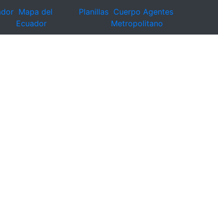
ador
Mapa del
Planillas
Cuerpo Agentes
Ecuador
Metropolitano