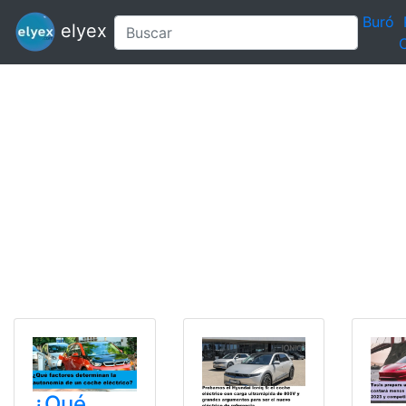
Buró
elyex
C
¿Qué