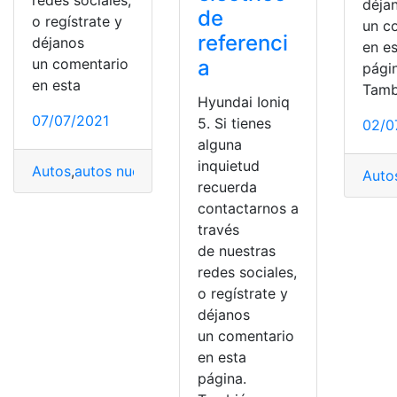
déja
de
o regístrate y
un c
referenci
déjanos
en e
un comentario
a
pági
en esta
Tamb
Hyundai Ioniq
07/07/2021
5. Si tienes
02/0
alguna
inquietud
Autos
,
autos nuevos
,
coche eléctrico
,
Coches
,
Coches a
Auto
recuerda
contactarnos a
través
de nuestras
redes sociales,
o regístrate y
déjanos
un comentario
en esta
página.