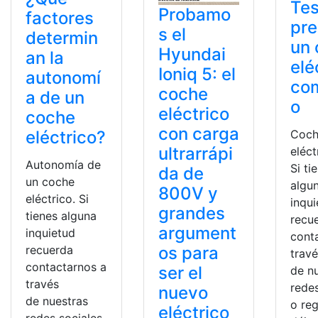
Tes
Probamo
factores
pre
s el
determin
un
Hyundai
an la
elé
Ioniq 5: el
autonomí
co
coche
a de un
o
eléctrico
coche
con carga
eléctrico?
Coc
ultrarrápi
eléct
Autonomía de
Si ti
da de
un coche
algu
800V y
eléctrico. Si
inqu
grandes
tienes alguna
recu
argument
inquietud
cont
recuerda
os para
trav
contactarnos a
ser el
de n
través
redes
nuevo
de nuestras
o reg
eléctrico
redes sociales,