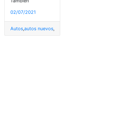
También
02/07/2021
Autos
,
autos nuevos
,
coche eléctrico
,
Coches
,
Coches a