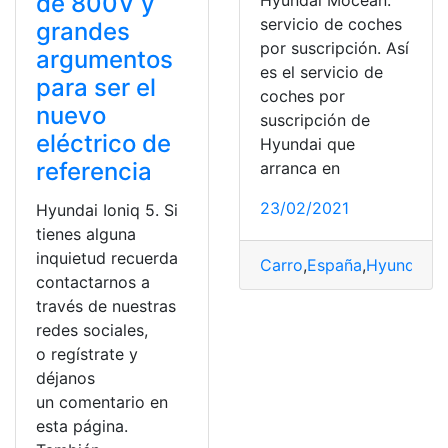
de 800V y
Hyundai Mocean:
servicio de coches
grandes
por suscripción. Así
argumentos
es el servicio de
para ser el
coches por
nuevo
suscripción de
eléctrico de
Hyundai que
referencia
arranca en
23/02/2021
Hyundai Ioniq 5. Si
tienes alguna
inquietud recuerda
Carro
,
España
,
Hyundai M
contactarnos a
través de nuestras
redes sociales,
o regístrate y
déjanos
un comentario en
esta página.