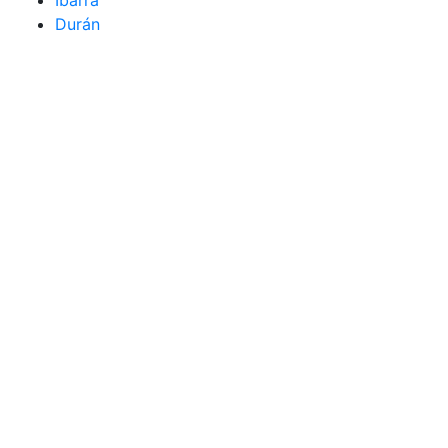
Ibarra
Durán