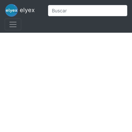
elyex