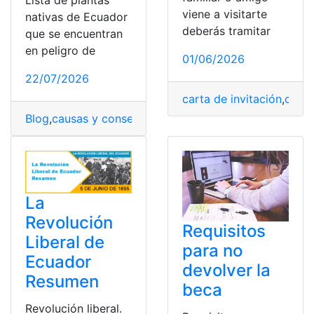
Lista de plantas
viene a visitarte
nativas de Ecuador
deberás tramitar
que se encuentran
en peligro de
01/06/2026
22/07/2026
carta de invitación
,
causa
Blog
,
causas y consecuencias
,
Ecuador
,
plantas en pelig
La
Revolución
Requisitos
Liberal de
para no
Ecuador
devolver la
Resumen
beca
Revolución liberal.