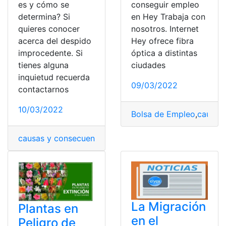
es y cómo se
conseguir empleo
determina? Si
en Hey Trabaja con
quieres conocer
nosotros. Internet
acerca del despido
Hey ofrece fibra
improcedente. Si
óptica a distintas
tienes alguna
ciudades
inquietud recuerda
09/03/2022
contactarnos
10/03/2022
Bolsa de Empleo
,
causas
causas y consecuencias
,
Consecuencias
,
derecho
,
Desp
La Migración
Plantas en
en el
Peligro de