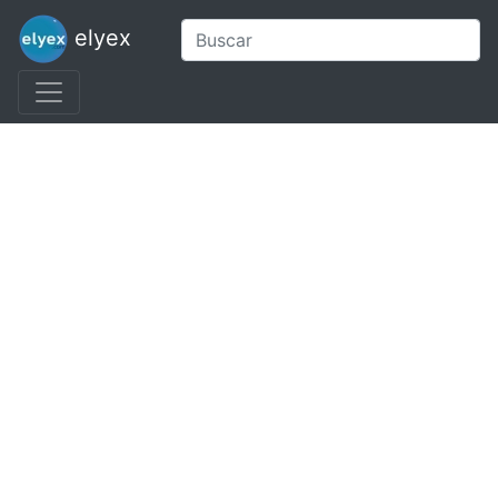
elyex