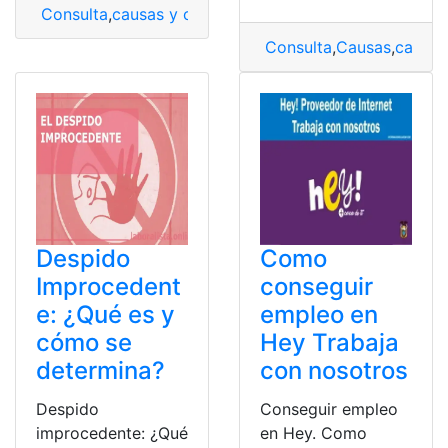
Consulta
,
causas y consecuencias
,
Consecuencias
,
revo
Consulta
,
Causas
,
causas
Despido
Como
Improcedent
conseguir
e: ¿Qué es y
empleo en
cómo se
Hey Trabaja
determina?
con nosotros
Despido
Conseguir empleo
improcedente: ¿Qué
en Hey. Como