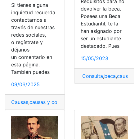
Requisitos para no
Si tienes alguna
devolver la beca.
inquietud recuerda
Posees una Beca
contactarnos a
Estudiantil, te la
través de nuestras
han asignado por
redes sociales,
ser un estudiante
o regístrate y
destacado. Pues
déjanos
un comentario en
15/05/2023
esta página.
También puedes
Consulta
,
beca
,
causas y
09/06/2025
Causas
,
causas y consecuencias
,
Derrocamiento
,
Ecuad