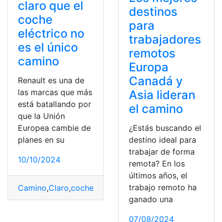
claro que el
destinos
coche
para
eléctrico no
trabajadores
es el único
remotos
camino
Europa
Canadá y
Renault es una de
las marcas que más
Asia lideran
está batallando por
el camino
que la Unión
Europea cambie de
¿Estás buscando el
planes en su
destino ideal para
trabajar de forma
10/10/2024
remota? En los
últimos años, el
trabajo remoto ha
Camino
,
Claro
,
coche
,
Eléctrico
,
Enchufable
,
Futuro
,
híbri
ganado una
07/08/2024