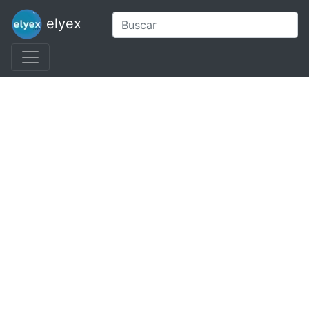
elyex