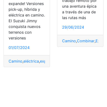
trabajo remoto por
expande! Versiones
una aventura épica
pick-up, híbrida y
a través de una de
eléctrica en camino.
las rutas más
El Suzuki Jimny
conquista nuevos
29/06/2024
terrenos con
versiones
Camino
,
Combinar
,
Experi
01/07/2024
Camino
,
eléctrica
,
expande
,
hibrida
,
Jimny
,
Pick
,
Suzuki
,
U