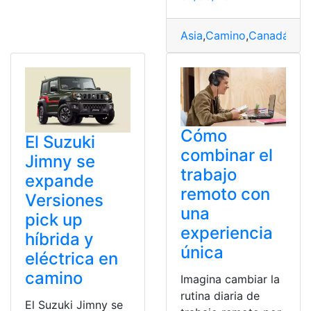
Asia
,
Camino
,
Canadá
,
Des
Cómo
El Suzuki
combinar el
Jimny se
trabajo
expande
remoto con
Versiones
una
pick up
experiencia
híbrida y
única
eléctrica en
camino
Imagina cambiar la
rutina diaria de
El Suzuki Jimny se