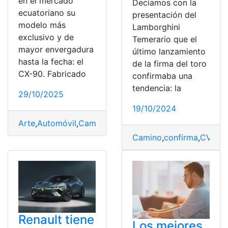
en el mercado
Decíamos con la
ecuatoriano su
presentación del
modelo más
Lamborghini
exclusivo y de
Temerario que el
mayor envergadura
último lanzamiento
hasta la fecha: el
de la firma del toro
CX-90. Fabricado
confirmaba una
tendencia: la
29/10/2025
19/10/2024
Arte
,
Automóvil
,
Camino
,
CX
,
Espíritu
,
Japonés
,
Lujo
,
Mazd
Camino
,
confirma
,
CV
,
F8
Renault tiene
Los mejores