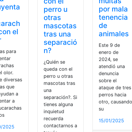
multas
con el
uyenta
por mala
perro u
tenencia
otras
carach
de
mascotas
con el
animales
tras una
r
separació
Este 9 de
n?
tas para
enero de
entar
2024, se
¿Quién se
rachas
atendió una
queda con el
l olor.
denuncia
perro u otras
e diversas
sobre el
mascotas tras
tas que
ataque de tres
una
ayudan a
perros hacia
separación?. Si
entar a
otro, causand
tienes alguna
cucarachas
su
inquietud
os
recuerda
15/01/2025
contactarnos a
0/2025