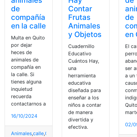
animales
Hay
de
de
Contar
ani
compañía
Frutas
de
en la calle
Animales
co
y Objetos
en 
Multa en Quito
por dejar
Cuadernillo
El c
heces de
Educativo
perr
animales de
Cuántos Hay,
aban
compañía en
una
ser 
la calle. Si
herramienta
a un
tienes alguna
educativa
caus
inquietud
diseñada para
conm
recuerda
enseñar a los
indi
contactarnos a
niños a contar
Quito
de manera
mart
16/10/2024
divertida y
02/0
efectiva.
Animales
,
calle
,
Compañía
,
Dejar
,
heces
,
multa
,
Quito