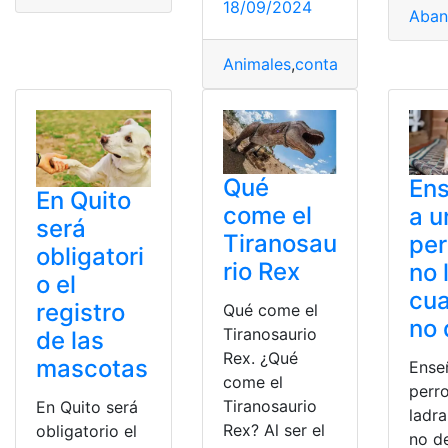
18/09/2024
Aba
Animales
,
contar
,
Cuadernillo
,
C
Qué
Ens
En Quito
come el
a u
será
Tiranosau
per
obligatori
rio Rex
no 
o el
cu
registro
Qué come el
no
Tiranosaurio
de las
Rex. ¿Qué
mascotas
Ense
come el
perr
Tiranosaurio
En Quito será
ladr
Rex? Al ser el
obligatorio el
no d