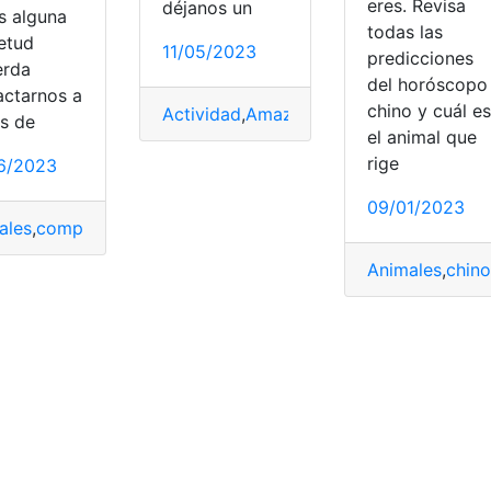
eres. Revisa
déjanos un
s alguna
todas las
ietud
11/05/2023
predicciones
erda
del horóscopo
actarnos a
chino y cuál es
Actividad
,
Amazonia
,
Animales
,
Coca Zo
és de
el animal que
rige
6/2023
Inteligente
,
Peligro
09/01/2023
ales
,
compulsiva
,
ladrar
,
perros
,
Reglas
Animales
,
chino