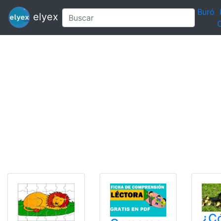
Buró
elyex
C
¿C