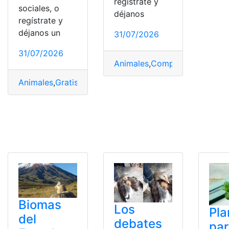
regístrate y
sociales, o
déjanos
regístrate y
déjanos un
31/07/2026
31/07/2026
Animales
,
Comprensión
,
Gratis
Animales
,
Gratis
,
Imprimir
,
PDF
,
rompecabezas
,
Tiernos
Biomas
Los
Pla
del
debates
pa