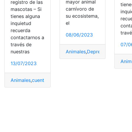
mayor animal
registro de las
tiene
carnívoro de
mascotas – Si
inqu
su ecosistema,
tienes alguna
recu
el
inquietud
cont
recuerda
trav
08/06/2023
contactarnos a
través de
07/0
nuestras
Animales
,
Depredador
,
Fuerte
,
Anim
13/07/2023
Animales
,
cuenta
,
Quito
,
Requisitos
,
solicitar