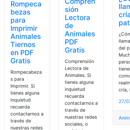
Compren
Rompeca
lla
sión
bezas
crí
Lectora
para
pa
de
Imprimir
Animales
¿Cóm
Animales
PDF
llama
Tiernos
del 
Gratis
en PDF
Much
Gratis
Comprensión
pers
Lectora de
tiene
Rompecabeza
Animales. Si
como
s para
tienes alguna
real
Imprimir. Si
inquietud
cría, 
tienes alguna
recuerda
inquietud
27/0
contactarnos a
recuerda
través de
contactarnos a
nuestras redes
Anim
través de
sociales, o
nuestras redes