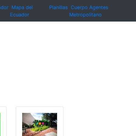
ador
Mapa del
Planillas
Cuerpo Agentes
Ecuador
Metropolitano