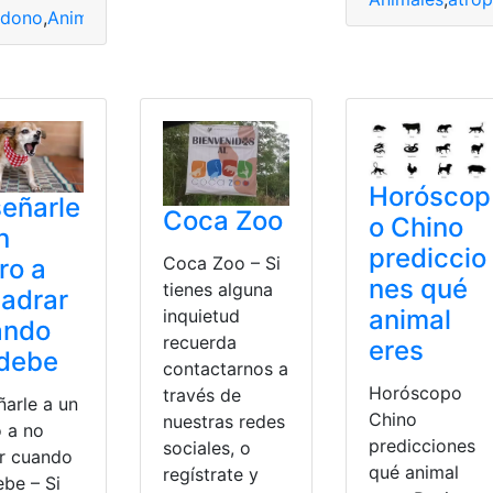
ndono
,
Animales
,
Compañía
,
Quito
,
sanciona
uántos
,
educativo
,
Frutas
,
objetos
Horóscop
eñarle
Coca Zoo
o Chino
n
prediccio
Coca Zoo – Si
ro a
nes qué
tienes alguna
ladrar
animal
inquietud
ando
recuerda
eres
 debe
contactarnos a
Horóscopo
través de
ñarle a un
Chino
nuestras redes
o a no
predicciones
sociales, o
ar cuando
qué animal
regístrate y
ebe – Si