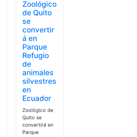
Zoológico
de Quito
se
convertir
á en
Parque
Refugio
de
animales
silvestres
en
Ecuador
Zoológico de
Quito se
ma
,
Pato
convertirá en
Parque