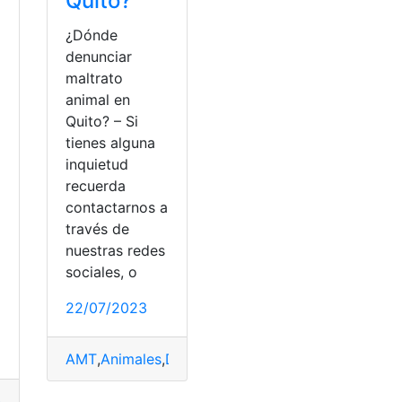
Quito?
¿Dónde
denunciar
maltrato
animal en
Quito? – Si
tienes alguna
inquietud
recuerda
contactarnos a
través de
nuestras redes
sociales, o
22/07/2023
to
,
solicitar
AMT
,
Animales
,
Denuncia
,
Personas
,
Quito
ellados
,
Casos
,
denunciar
,
Quito