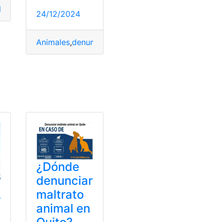
Multas
,
Quito
,
Tenencia
24/12/2024
Animales
,
denunciar
,
envenenar
,
Quito
,
Sanciones
as
,
Matrimonio
,
Separación
¿Dónde
denunciar
maltrato
r
animal en