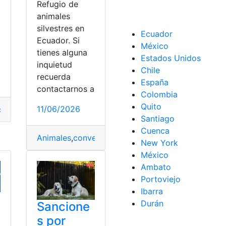
a
Refugio de
animales
silvestres en
Ecuador
Ecuador. Si
México
tres
,
Venta
tienes alguna
Estados Unidos
inquietud
Chile
recuerda
España
contactarnos a
Colombia
Quito
11/06/2026
ias
,
Cuadernillo
,
Gratis
,
Imprimir
,
Niños
,
PDF
Santiago
Cuenca
Animales
,
convertirá
,
Ecuador
,
Parque
,
Quito
,
Refugi
New York
México
Ambato
Portoviejo
Ibarra
Durán
Sancione
s por