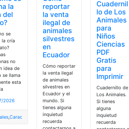
Cuadernil
ma la
reportar
lo de Los
a del
la venta
Animales
to?
ilegal de
para
animales
o se
Niños
silvestres
 la cría
Ciencias
en
pato?
PDF
Ecuador
as
Gratis
onas no
Cómo reportar
para
n idea de
la venta ilegal
 se llama
Imprimir
de animales
mente esta
silvestres en
Cuadernillo de
la
Ecuador y el
Los Animales.
7/2026
mundo. Si
Si tienes
tienes alguna
alguna
inquietud
inquietud
ales
,
Características
,
características generales
,
Cria
,
Criar
,
for
recuerda
recuerda
contactarnos a