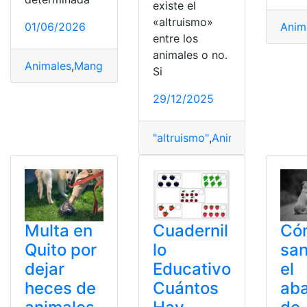
existe el
«altruismo»
01/06/2026
Anim
entre los
animales o no.
Animales
,
Manglares
,
Paisaje
,
Plantas
,
Región
Si
29/12/2025
"altruismo"
,
Animales
,
Filosofía
Multa en
Cuadernil
Có
Quito por
lo
san
dejar
Educativo
el
heces de
Cuántos
ab