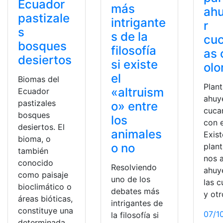
Ecuador
más
ah
pastizale
intrigante
r
s
s de la
cu
bosques
filosofía
as 
desiertos
si existe
olo
el
Biomas del
Plan
«altruism
Ecuador
ahuy
pastizales
o» entre
cuca
bosques
los
con e
desiertos. El
animales
Exist
bioma, o
o no
plan
también
nos 
conocido
Resolviendo
ahuy
como paisaje
uno de los
las 
bioclimático o
debates más
y otr
áreas bióticas,
intrigantes de
constituye una
07/1
la filosofía si
determinada