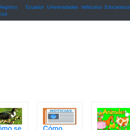
Registro
Ecuador
Universidades
Vehículos
Educarecu
ivil
ómo se
Cómo