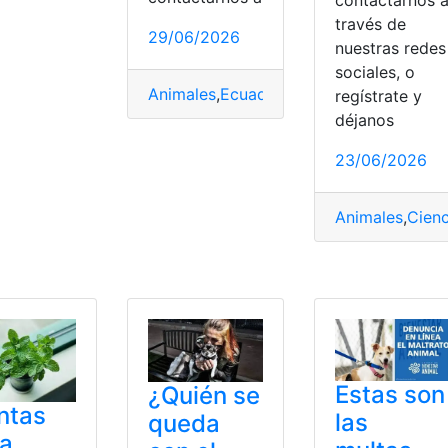
contactarnos 
través de
29/06/2026
nuestras redes
sociales, o
Animales
,
Ecuador
,
Ilegal
,
Reportar
,
silves
regístrate y
déjanos
,
Lectora
,
PDF
23/06/2026
Animales
,
Cienc
Estas son
¿Quién se
ntas
las
queda
ra