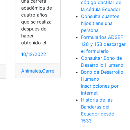
una carrera
código dactilar de
académica de
la cédula Ecuador
cuatro años
Consulta cuantos
que se realiza
hijos tiene una
después de
o
,
zoológico
persona
haber
Formularios ADSEF
obtenido el
128 y 153 descargar
el formulario
10/12/2022
Consultar Bono de
Desarrollo Humano
Animales
,
Carrera
,
Desventajas
,
Equipos
,
Estudiar
,
M
,
Personalidad
,
Predicción
,
Símbolos
Bono de Desarrollo
Humano
Inscripciones por
Internet
Historia de las
Banderas del
Ecuador desde
1533