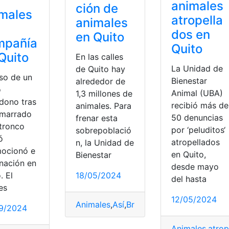
animales
ción de
males
atropella
animales
dos en
en Quito
mpañía
Quito
Quito
En las calles
La Unidad de
de Quito hay
aso de un
Bienestar
alrededor de
o
Animal (UBA)
1,3 millones de
dono tras
recibió más de
animales. Para
amarrado
50 denuncias
frenar esta
 tronco
por ‘peluditos‘
sobrepoblació
ó
atropellados
n, la Unidad de
ocionó e
en Quito,
Bienestar
gnación en
desde mayo
18/05/2024
. El
del hasta
es
12/05/2024
Animales
,
Así
,
Brigadas
,
Esterilización
,
Qui
9/2024
Animales
,
atrop