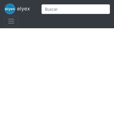
elyex