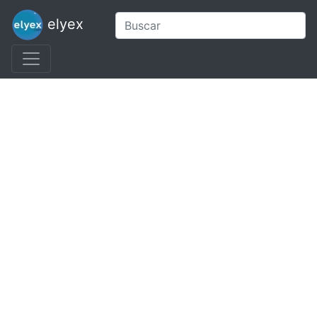
elyex