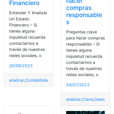
hacer
Financiero
compras
Entender Y Analizar
responsable
Un Estado
s
Financiero – Si
tienes alguna
Preguntas clave
inquietud recuerda
para hacer compras
contactarnos a
responsables – Si
través de nuestras
tienes alguna
redes sociales, o
inquietud recuerda
contactarnos a
26/08/2023
través de nuestras
redes sociales, o
analizar
,
Contabilidad
,
empresas
,
Estados financieros
,
ev
04/07/2023
analizar
,
Clave
,
Gastos
,
Pr