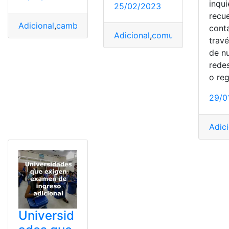
inqu
25/02/2023
recu
Adicional
,
cambiar
,
España
,
Operador móvil
,
Portabilida
cont
Adicional
,
comunicacionales
,
d
trav
de n
redes
o reg
29/0
Adic
Universid