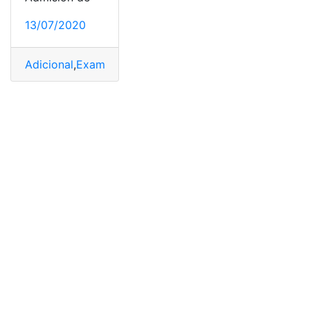
13/07/2020
Adicional
,
Examen de Ingreso
,
SENESCYT
,
Ser Bachiller
,