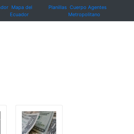
ador
Mapa del
Planillas
Cuerpo Agentes
Ecuador
Metropolitano