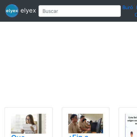
Buró
elyex
C