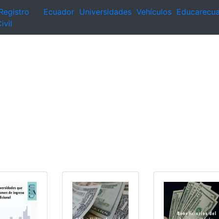
Registro
Ecuador
Universidades
Vehículos
Educarecu
ivil