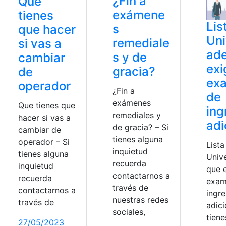
¿Fin a
Que
exámene
tienes
Lis
s
que hacer
Uni
remediale
si vas a
ad
s y de
cambiar
exi
gracia?
de
ex
operador
¿Fin a
de
exámenes
Que tienes que
ing
remediales y
hacer si vas a
adi
de gracia? – Si
cambiar de
tienes alguna
operador – Si
Lista
inquietud
tienes alguna
Univ
recuerda
inquietud
que 
contactarnos a
recuerda
exam
través de
contactarnos a
ingr
nuestras redes
través de
adici
sociales,
tiene
27/05/2023