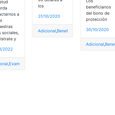
Los
ietud
los
beneficiarios
erda
d
del bono de
actarnos a
31/10/2020
isposición
,
Educación
,
exámenes
protección
és
uestras
30/10/2020
Adicional
,
Beneficiario
,
Bono
,
MIES
 sociales,
ístrate y
Adicional
,
Benef
1/2022
ional
,
Examen
,
Ingreso
,
lista
,
Universidad