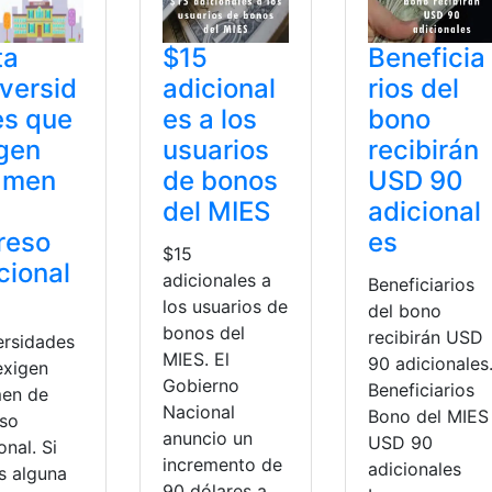
ta
$15
Beneficia
versid
adicional
rios del
es que
es a los
bono
gen
usuarios
recibirán
amen
de bonos
USD 90
del MIES
adicional
reso
es
$15
cional
adicionales a
Beneficiarios
los usuarios de
del bono
bonos del
recibirán USD
ersidades
MIES. El
90 adicionales
exigen
Gobierno
Beneficiarios
en de
Nacional
Bono del MIES
eso
anuncio un
USD 90
onal. Si
incremento de
adicionales
s alguna
90 dólares a